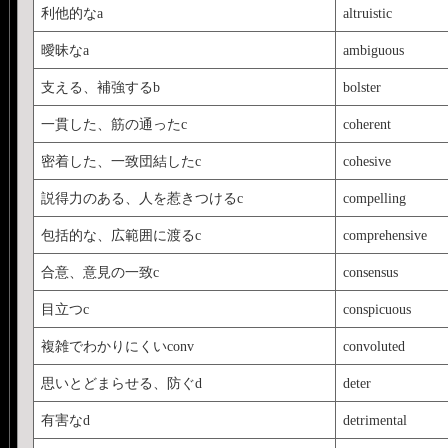
利他的なa
altruistic
曖昧なa
ambiguous
支える、補強するb
bolster
一貫した、筋の通ったc
coherent
密着した、一致団結したc
cohesive
説得力のある、人を惹きつけるc
compelling
包括的な、広範囲に渡るc
comprehensive
合意、意見の一致c
consensus
目立つc
conspicuous
複雑でわかりにくいconv
convoluted
思いとどまらせる、防ぐd
deter
有害なd
detrimental