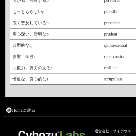
広がる、浸透するp
pervasive
もっともらしいp
plausible
広く普及しているp
prevalent
用心深い、賢明なp
prudent
典型的なq
quintessential
影響、余波r
repercussion
回復力、弾力のあるr
resilient
慎重な、良心的なs
scrupulous
Homeに戻る
運営会社（サイボウズ・