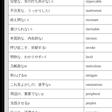
完璧な、非の打ち所がないi
impeccable
不注意な、うっかりしたi
inadvertent
絶え間ないi
incessant
避けられないi
inevitable
本質的な、内在的なi
intrinsic
呼び起こす、祈願するi
invoke
明快な、わかりやすいl
lucid
几帳面なm
meticulous
和らげるm
mitigate
これ見よがしの、派手なo
ostentatious
周辺の、重要でないp
peripheral
当惑させるp
perplex