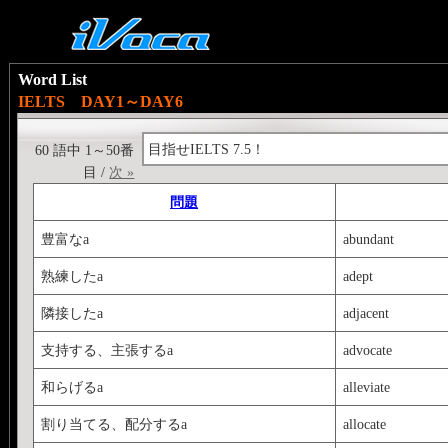
Word List
IELTS DAY1～DAY6
目指せIELTS 7.5！
60 語中 1～50番
目 /
次 »
問題
豊富なa
abundant
熟練したa
adept
隣接したa
adjacent
支持する、主張するa
advocate
和らげるa
alleviate
割り当てる、配分するa
allocate