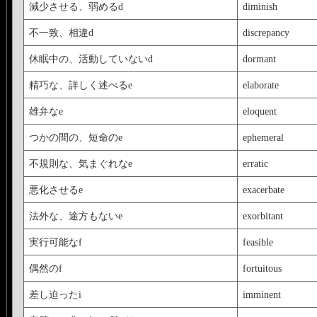
減少させる、弱めるd
diminish
不一致、相違d
discrepancy
休眠中の、活動していないd
dormant
精巧な、詳しく述べるe
elaborate
雄弁なe
eloquent
つかの間の、短命のe
ephemeral
不規則な、気まぐれなe
erratic
悪化させるe
exacerbate
法外な、途方もないe
exorbitant
実行可能なf
feasible
偶然のf
fortuitous
差し迫ったi
imminent