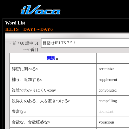
Word List
IELTS DAY1～DAY6
目指せIELTS 7.5！
« 前
/ 60 語中 51
～60番目
問題
▲
綿密に調べるs
scrutinize
補う、追加するs
supplement
複雑でわかりにくいconv
convoluted
説得力のある、人を惹きつけるc
compelling
豊富なa
abundant
貪欲な、食欲旺盛なv
voracious