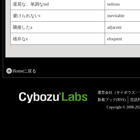
退屈な、単調なted
tedious
避けられないi
inevitable
隣接したa
adjacent
雄弁なe
eloquent
Homeに戻る
運営会社（サイボウズ・
新着ブック(RSS)
言語
Copyright © 2008-2025