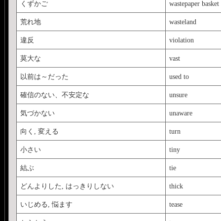
くずかご
wastepaper basket
荒れ地
wasteland
違反
violation
莫大な
vast
以前は～だった
used to
確信のない、不安定な
unsure
気づかない
unaware
向く, 変える
turn
小さい
tiny
結ぶ
tie
どんよりした, はっきりしない
thick
いじめる, 悩ます
tease