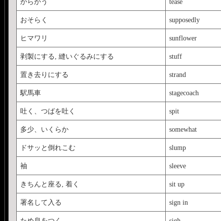
からかう
tease
おそらく
supposedly
ヒマワリ
sunflower
剥製にする, 縫いぐるみにする
stuff
置き去りにする
strand
駅馬車
stagecoach
吐く、つばを吐く
spit
多少、いくらか
somewhat
ドサッと倒れこむ
slump
袖
sleeve
きちんと座る, 着く
sit up
署名して入る
sign in
ため息をつく
sigh