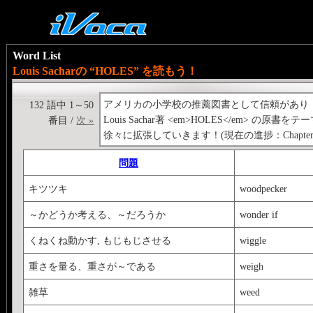
Word List
Louis Sacharの “HOLES” を読もう！
アメリカの小学校の推薦図書として信頼があり
132 語中 1～50
Louis Sachar著 <em>HOLES</em> の
番目 /
次 »
徐々に拡張していきます！(現在の進捗：Chapter 1-
問題
キツツキ
woodpecker
～かどうか考える、～だろうか
wonder if
くねくね動かす, もじもじさせる
wiggle
重さを量る、重さが～である
weigh
雑草
weed