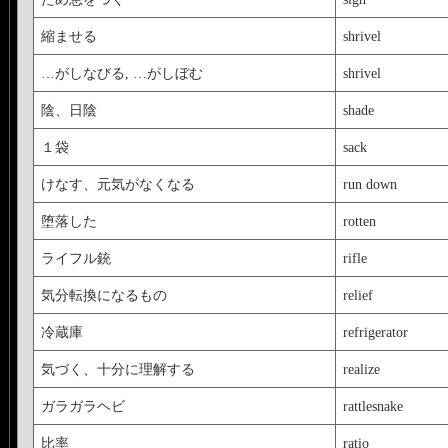
縮ませる
shrivel
…がしなびる, …がしぼむ
shrivel
陰、日陰
shade
１袋
sack
けなす、元気がなくなる
run down
堕落した
rotten
ライフル銃
rifle
気分転換になるもの
relief
冷蔵庫
refrigerator
気づく、十分に理解する
realize
ガラガラヘビ
rattlesnake
比率
ratio