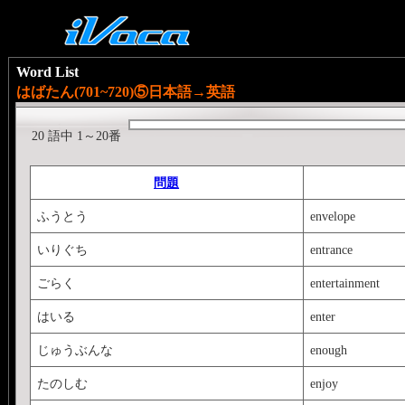
Word List
はばたん(701~720)⑤日本語→英語
20 語中 1～20番
問題
ふうとう
envelope
いりぐち
entrance
ごらく
entertainment
はいる
enter
じゅうぶんな
enough
たのしむ
enjoy