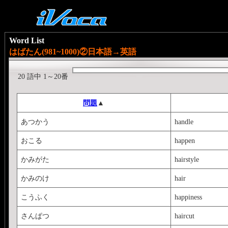
Word List
はばたん(981~1000)②日本語→英語
20 語中 1～20番
問題
▲
あつかう
handle
おこる
happen
かみがた
hairstyle
かみのけ
hair
こうふく
happiness
さんぱつ
haircut