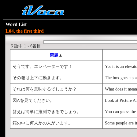
Word List
L04, the first third
6 語中 1～6番目
問題
▲
そうです、エレベーターです！
Yes it is an elevat
その箱は上下に動きます。
The box goes up 
それは何を意味するでしょうか？
What does it mean
図Aを見てください。
Look at Picture A.
答えは簡単に推測できるでしょう。
You can guess the 
箱の中に何人かの人がいます。
Some people are i