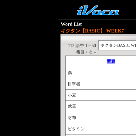
Word List
キクタン【BASIC】 WEEK7
キクタンBASIC W
112 語中 1～50
番目 /
次 »
問題
傷
目撃者
小麦
武器
財布
ビタミン