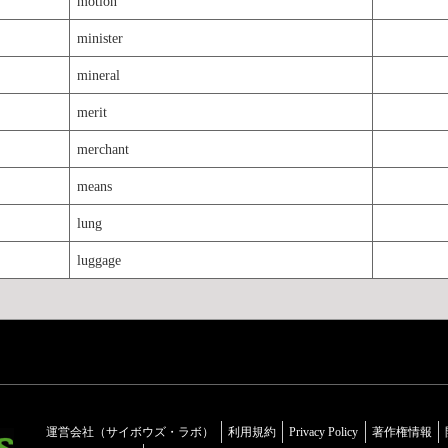
motion
minister
mineral
merit
merchant
means
lung
luggage
運営会社（サイボウズ・ラボ）
利用規約
Privacy Policy
著作権情報