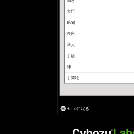
動き
大臣
鉱物
長所
商人
手段
肺
手荷物
Homeに戻る