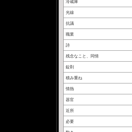
冷蔵庫
光線
抗議
職業
詩
残念なこと、同情
錠剤
積み重ね
情熱
器官
近所
必要