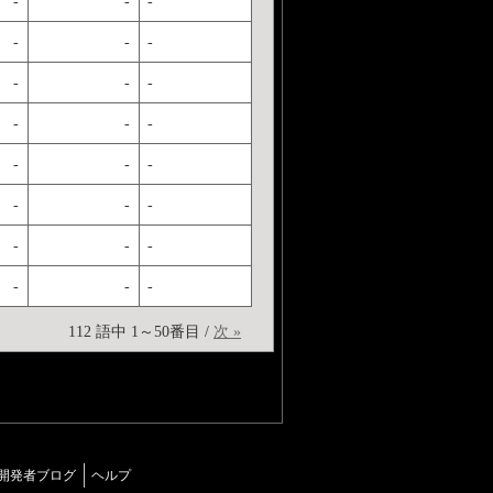
-
-
-
-
-
-
-
-
-
-
-
-
-
-
-
-
-
-
-
-
-
-
-
-
112 語中 1～50番目 /
次 »
開発者ブログ
ヘルプ