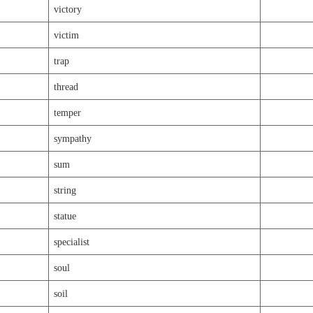
victory
victim
trap
thread
temper
sympathy
sum
string
statue
specialist
soul
soil