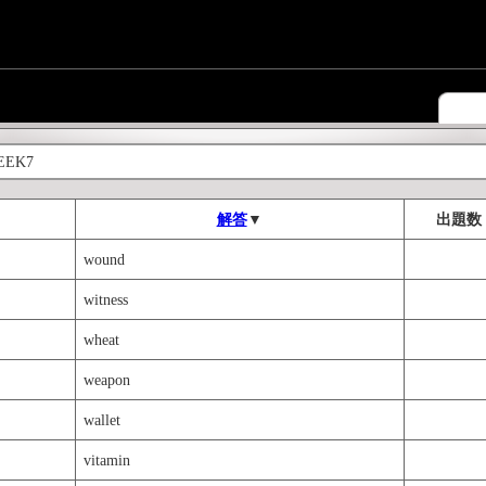
EEK7
解答
▼
出題数
wound
witness
wheat
weapon
wallet
vitamin