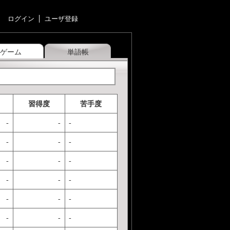
ログイン
ユーザ登録
ゲーム
単語帳
習得度
苦手度
-
-
-
-
-
-
-
-
-
-
-
-
-
-
-
-
-
-