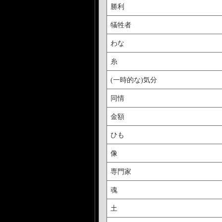
勝利
犠牲者
わな
糸
(一時的な)気分
同情
金額
ひも
像
専門家
魂
土