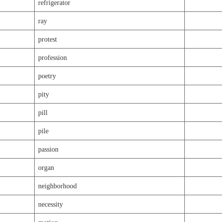
refrigerator
ray
protest
profession
poetry
pity
pill
pile
passion
organ
neighborhood
necessity