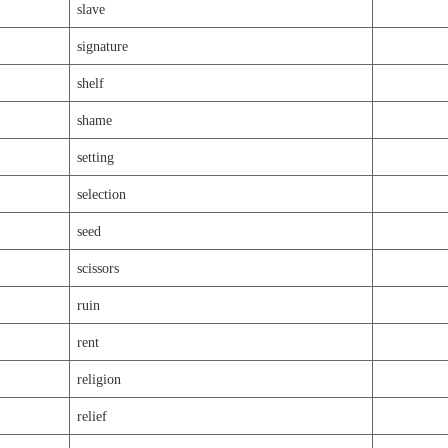
slave
signature
shelf
shame
setting
selection
seed
scissors
ruin
rent
religion
relief