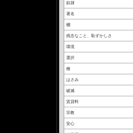
奴隷
署名
棚
残念なこと、恥ずかしさ
環境
選択
種
はさみ
破滅
賃貸料
宗教
安心