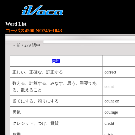
Word List
コーパス4500 NO745~1043
« 前
/ 279 語中
問題
正しい、正確な、訂正する
correct
数える、計算する、みなす、思う、重要であ
count
る、数えること
当てにする、頼りにする
count on
勇気
courage
クレジット、つけ、賞賛
credit
危機
crisis