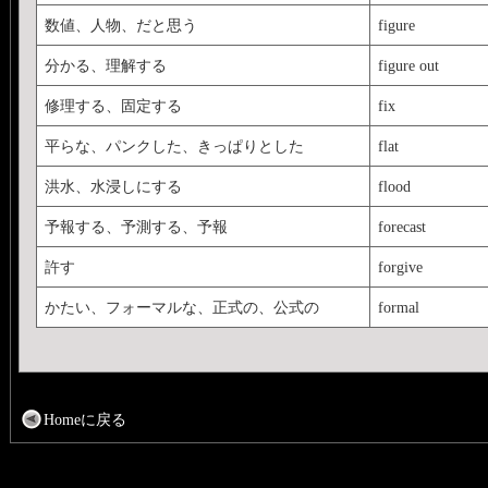
数値、人物、だと思う
figure
分かる、理解する
figure out
修理する、固定する
fix
平らな、パンクした、きっぱりとした
flat
洪水、水浸しにする
flood
予報する、予測する、予報
forecast
許す
forgive
かたい、フォーマルな、正式の、公式の
formal
Homeに戻る