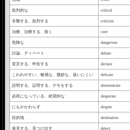
批判的な
critical
非難する、批判する
criticize
治療、治療する、除く
cure
危険な
dangerous
討論、ディベート
debate
宣言する、申告する
declare
こわれやすい、敏感な、微妙な、扱いにくい
delicate
説明する、証明する、デモをする
demonstrate
必死になっている、絶望的な
desperate
にもかかわらず
despite
目的地
destination
発見する、見つけ出す
detect