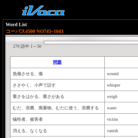
Word List
コーパス4500 NO745~1043
279 語中 1～50
問題
負傷させる、傷
wound
ささやく、小声で話す
whisper
重さをはかる、重さがある
weigh
むだ、浪費、廃棄物、むだに使う、浪費する
waste
犠牲者、被害者
victim
消える、なくなる
vanish