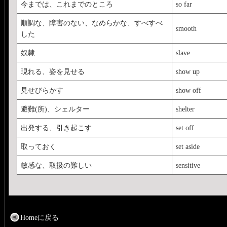
今までは、これまでのところ
so far
順調な、障害のない、なめらかな、すべすべ
smooth
した
奴隷
slave
現れる、姿を見せる
show up
見せびらかす
show off
避難(所)、シェルター
shelter
出発する、引き起こす
set off
取っておく
set aside
敏感な、取扱の難しい
sensitive
Homeに戻る