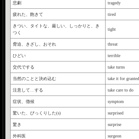
悲劇
tragedy
疲れた、飽きて
tired
きつい、タイトな、厳しい、しっかりと、き
tight
つく
脅迫、きざし、おそれ
threat
ひどい
terrible
交代でする
take turns
当然のことと決め込む
take it for granted
注意して…する
take care to do
症状、徴候
symptom
驚いた、びっくりした(s)
surprised
驚き
surprise
外科医
surgeon