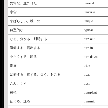
異常な、並外れた
unusual
宇宙
universe
すばらしい、唯一の
unique
典型的な
typical
なる、分かる、判明する
turn out
返却する、提出する
turn in
小さくする、断る
turn down
部族
tribe
治療する、接する、扱う、おごる
treat
ごみ、くず
trash
移植
transplant
伝える、送る
transmit