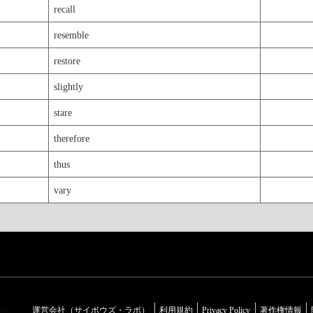
recall
resemble
restore
slightly
stare
therefore
thus
vary
運営会社（サイボウズ・ラボ）
利用規約
Privacy Policy
著作権情報