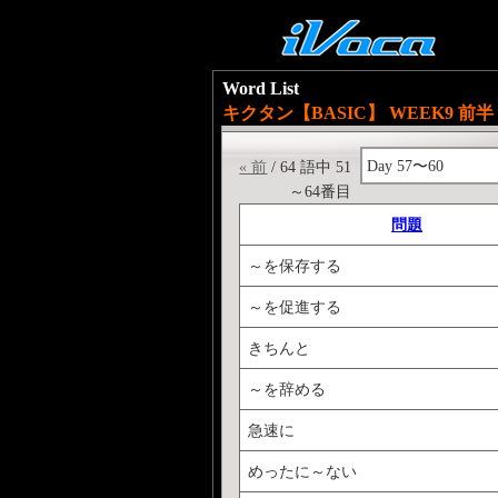
Word List
キクタン【BASIC】 WEEK9 前半
Day 57〜60
« 前
/ 64 語中 51
～64番目
問題
～を保存する
～を促進する
きちんと
～を辞める
急速に
めったに～ない