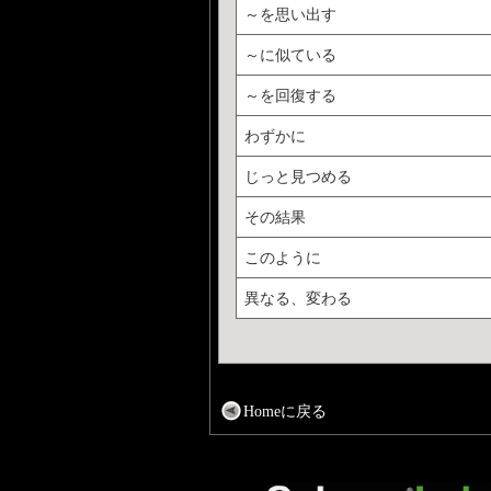
～を思い出す
～に似ている
～を回復する
わずかに
じっと見つめる
その結果
このように
異なる、変わる
Homeに戻る