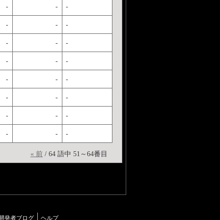
-
-
-
-
-
-
-
-
-
-
-
-
-
-
-
-
-
-
-
-
-
-
-
-
« 前
/ 64 語中 51～64番目
開発者ブログ
ヘルプ