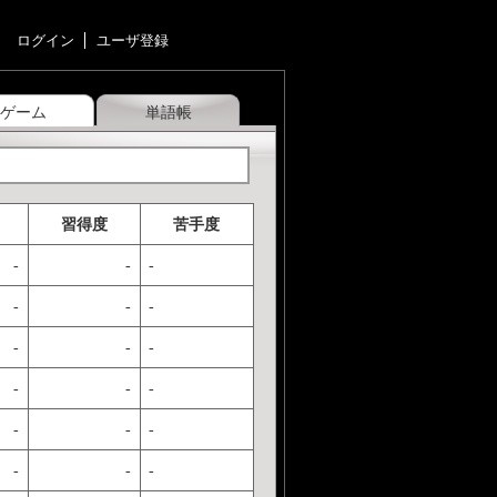
ログイン
ユーザ登録
ゲーム
単語帳
習得度
苦手度
-
-
-
-
-
-
-
-
-
-
-
-
-
-
-
-
-
-