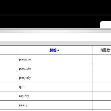
解答
▲
出題数
preserve
promote
properly
quit
rapidly
rarely