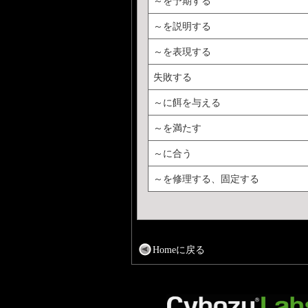
～を予期する
～を説明する
～を表現する
失敗する
～に餌を与える
～を満たす
～に合う
～を修理する、固定する
Homeに戻る