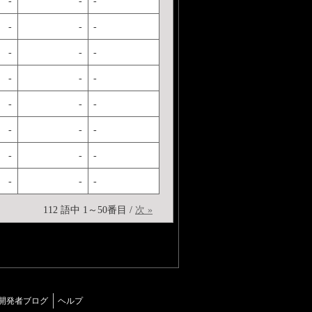
-
-
-
-
-
-
-
-
-
-
-
-
-
-
-
-
-
-
-
-
-
-
-
-
112 語中 1～50番目 /
次 »
開発者ブログ
ヘルプ