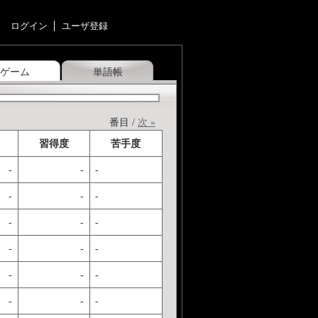
ログイン
ユーザ登録
ゲーム
単語帳
番目 /
次 »
習得度
苦手度
-
-
-
-
-
-
-
-
-
-
-
-
-
-
-
-
-
-