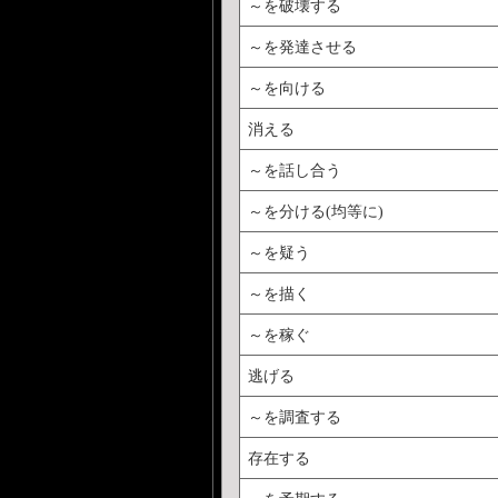
～を破壊する
～を発達させる
～を向ける
消える
～を話し合う
～を分ける(均等に)
～を疑う
～を描く
～を稼ぐ
逃げる
～を調査する
存在する