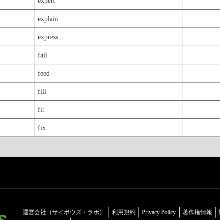
expert
explain
express
fail
feed
fill
fit
fix
運営会社（サイボウズ・ラボ）
利用規約
Privacy Policy
著作権情報