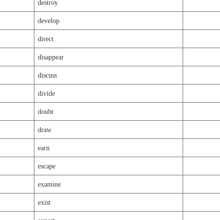
destroy
develop
direct
disappear
discuss
divide
doubt
draw
earn
escape
examine
exist