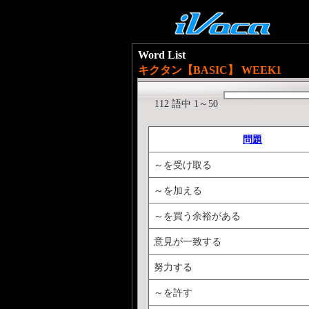
Word List
キクタン【BASIC】 WEEK1
112 語中 1～50
問題
～を受け取る
～を加える
～を買う余裕がある
意見が一致する
努力する
～を許す