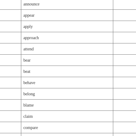
announce
appear
apply
approach
attend
bear
beat
behave
belong
blame
claim
compare