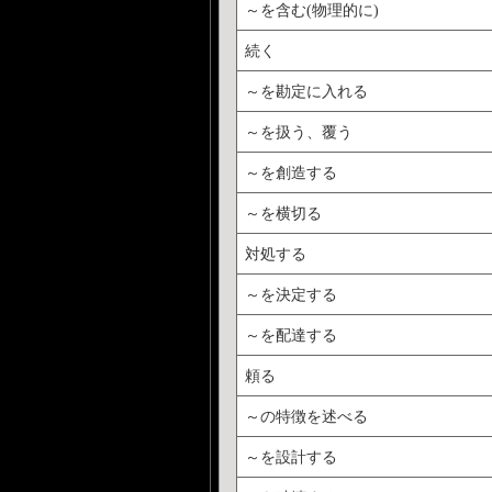
～を含む(物理的に)
続く
～を勘定に入れる
～を扱う、覆う
～を創造する
～を横切る
対処する
～を決定する
～を配達する
頼る
～の特徴を述べる
～を設計する