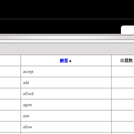
解答
▲
出題数
accept
add
afford
agree
aim
allow