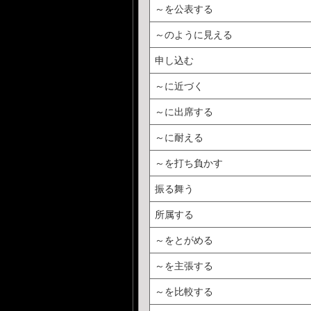
～を公表する
～のように見える
申し込む
～に近づく
～に出席する
～に耐える
～を打ち負かす
振る舞う
所属する
～をとがめる
～を主張する
～を比較する