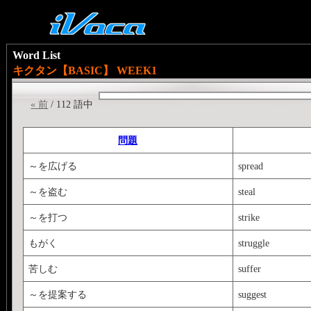
Word List
キクタン【BASIC】 WEEK1
« 前
/ 112 語中
問題
～を広げる
spread
～を盗む
steal
～を打つ
strike
もがく
struggle
苦しむ
suffer
～を提案する
suggest