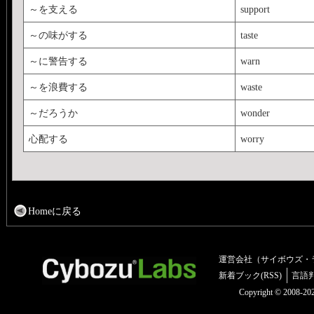
～を支える
support
～の味がする
taste
～に警告する
warn
～を浪費する
waste
～だろうか
wonder
心配する
worry
Homeに戻る
運営会社（サイボウズ・
新着ブック(RSS)
言語
Copyright © 2008-2025