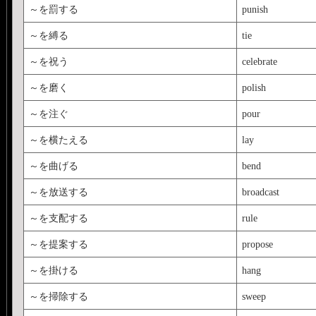
～を罰する
punish
～を縛る
tie
～を祝う
celebrate
～を磨く
polish
～を注ぐ
pour
～を横たえる
lay
～を曲げる
bend
～を放送する
broadcast
～を支配する
rule
～を提案する
propose
～を掛ける
hang
～を掃除する
sweep