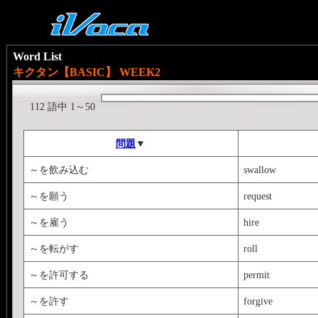
Word List
キクタン【BASIC】 WEEK2
112 語中 1～50
問題
▼
～を飲み込む
swallow
～を願う
request
～を雇う
hire
～を転がす
roll
～を許可する
permit
～を許す
forgive