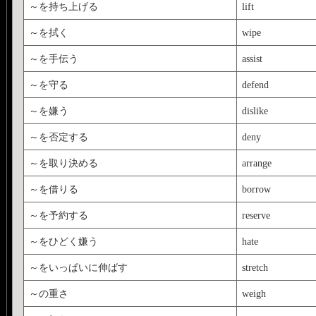
～を持ち上げる
lift
～を拭く
wipe
～を手伝う
assist
～を守る
defend
～を嫌う
dislike
～を否定する
deny
～を取り決める
arrange
～を借りる
borrow
～を予約する
reserve
～をひどく嫌う
hate
～をいっぱいに伸ばす
stretch
～の重さ
weigh