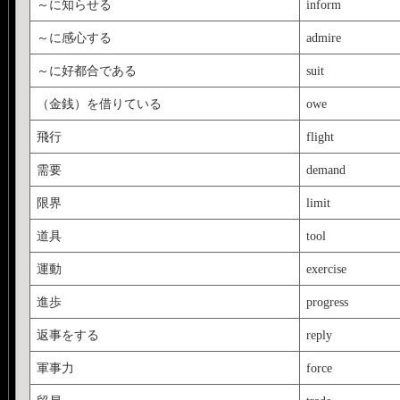
～に知らせる
inform
～に感心する
admire
～に好都合である
suit
（金銭）を借りている
owe
飛行
flight
需要
demand
限界
limit
道具
tool
運動
exercise
進歩
progress
返事をする
reply
軍事力
force