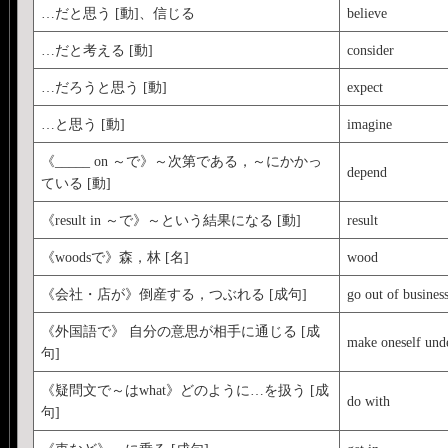
…だと思う [動]、信じる
believe
…だと考える [動]
consider
…だろうと思う [動]
expect
…と思う [動]
imagine
《_____ on ～で》～次第である，～にかかっ
depend
ている [動]
《result in ～で》～という結果になる [動]
result
《woodsで》森，林 [名]
wood
《会社・店が》倒産する，つぶれる [成句]
go out of busines
《外国語で》 自分の意思が相手に通じる [成
make oneself und
句]
《疑問文で～はwhat》どのように…を扱う [成
do with
句]