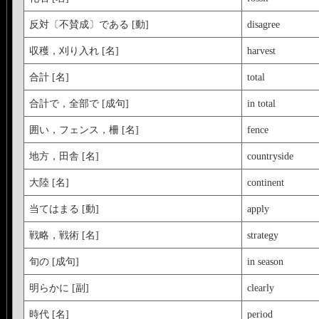
反対〔不賛成〕である [動]
disagree
収穫，刈り入れ [名]
harvest
合計 [名]
total
合計で，全部で [成句]
in total
囲い，フェンス，柵 [名]
fence
地方，田舎 [名]
countryside
大陸 [名]
continent
当てはまる [動]
apply
戦略，戦術 [名]
strategy
旬の [成句]
in season
明らかに [副]
clearly
時代 [名]
period