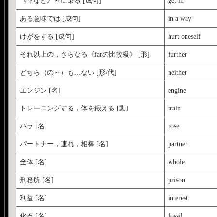
《車など》～に乗る [成句]
get in
ある意味では [成句]
in a way
けがをする [成句]
hurt oneself
それ以上の，さらなる《farの比較級》 [形]
further
どちら（の～）も…ない [形/代]
neither
エンジン [名]
engine
トレーニングする，体を鍛える [動]
train
バラ [名]
rose
パートナー，連れ，相棒 [名]
partner
全体 [名]
whole
刑務所 [名]
prison
利益 [名]
interest
化石 [名]
fossil