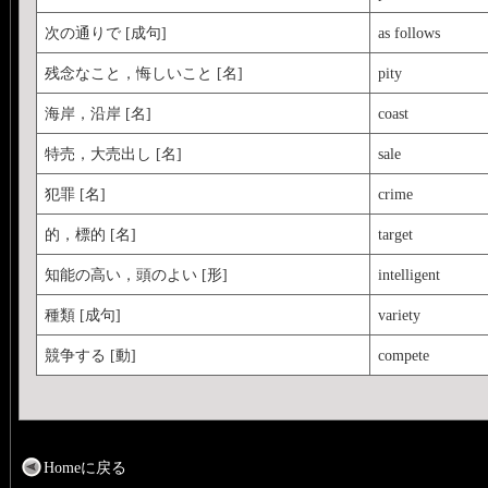
次の通りで [成句]
as follows
残念なこと，悔しいこと [名]
pity
海岸，沿岸 [名]
coast
特売，大売出し [名]
sale
犯罪 [名]
crime
的，標的 [名]
target
知能の高い，頭のよい [形]
intelligent
種類 [成句]
variety
競争する [動]
compete
Homeに戻る