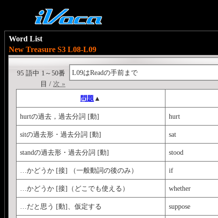
Word List
New Treasure S3 L08-L09
L09はReadの手前まで
95 語中 1～50番
目 /
次 »
問題
▲
hurtの過去，過去分詞 [動]
hurt
sitの過去形・過去分詞 [動]
sat
standの過去形・過去分詞 [動]
stood
…かどうか [接] （一般動詞の後のみ）
if
…かどうか [接]（どこでも使える）
whether
…だと思う [動]、仮定する
suppose