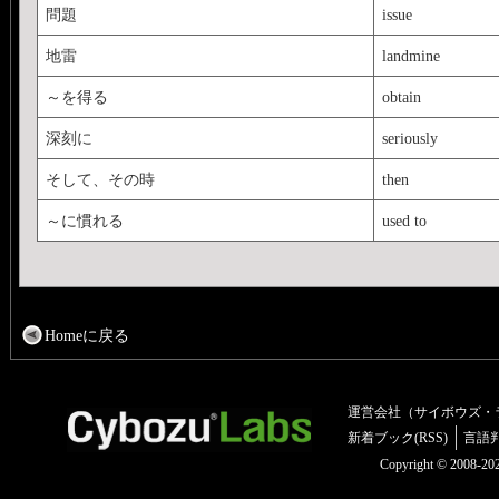
問題
issue
地雷
landmine
～を得る
obtain
深刻に
seriously
そして、その時
then
～に慣れる
used to
Homeに戻る
運営会社（サイボウズ・
新着ブック(RSS)
言語
Copyright © 2008-2025