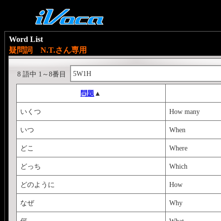
Word List
疑問詞 N.T.さん専用
5W1H
8 語中 1～8番目
問題
▲
いくつ
How many
いつ
When
どこ
Where
どっち
Which
どのように
How
なぜ
Why
何
What