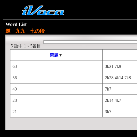
Word List
逆 九九 七の段
5 語中 1～5番目
問題
▼
63
3k21 7k9
56
2k28 4k14 7k8
49
7k7
28
2k14 4k7
21
3k7