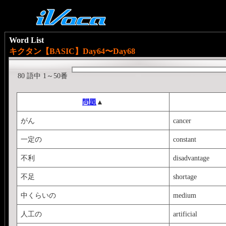
Word List
キクタン【BASIC】Day64〜Day68
80 語中 1～50番
問題
▲
がん
cancer
一定の
constant
不利
disadvantage
不足
shortage
中くらいの
medium
人工の
artificial