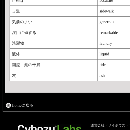
正確な
accurate
歩道
sidewalk
気前のよい
generous
注目に値する
remarkable
洗濯物
laundry
液体
liquid
潮流、潮の干満
tide
灰
ash
Homeに戻る
運営会社（サイボウズ・