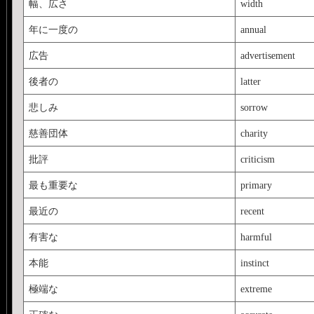
幅、広さ
width
年に一度の
annual
広告
advertisement
後者の
latter
悲しみ
sorrow
慈善団体
charity
批評
criticism
最も重要な
primary
最近の
recent
有害な
harmful
本能
instinct
極端な
extreme