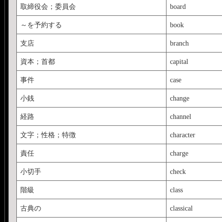
取締役会；委員会
board
～を予約する
book
支店
branch
資本；首都
capital
事件
case
小銭
change
経路
channel
文字；性格；特徴
character
責任
charge
小切手
check
階級
class
古典の
classical