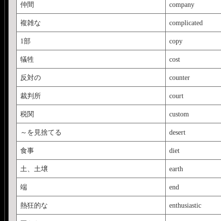
仲間
company
複雑な
complicated
1部
copy
犠牲
cost
反対の
counter
裁判所
court
税関
custom
～を見捨てる
desert
食事
diet
土、土壌
earth
端
end
熱狂的な
enthusiastic