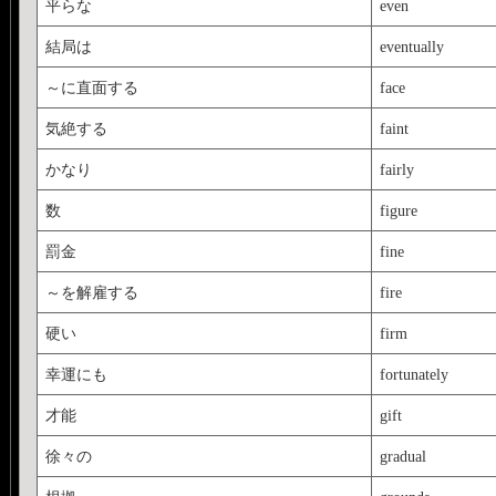
平らな
even
結局は
eventually
～に直面する
face
気絶する
faint
かなり
fairly
数
figure
罰金
fine
～を解雇する
fire
硬い
firm
幸運にも
fortunately
才能
gift
徐々の
gradual