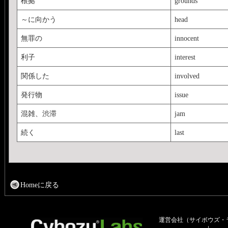
根拠
grounds
～に向かう
head
無罪の
innocent
利子
interest
関係した
involved
発行物
issue
混雑、渋滞
jam
続く
last
Homeに戻る
運営会社（サイボウズ・