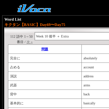
Word List
キクタン【BASIC】Day69〜Day75
Week 10 後半 ＋ Extra
112 語中 1～50
番目 /
次 »
問題
完全に
absolutely
占める
account
演説
address
武器
arms
背中
back
基本的に
basically