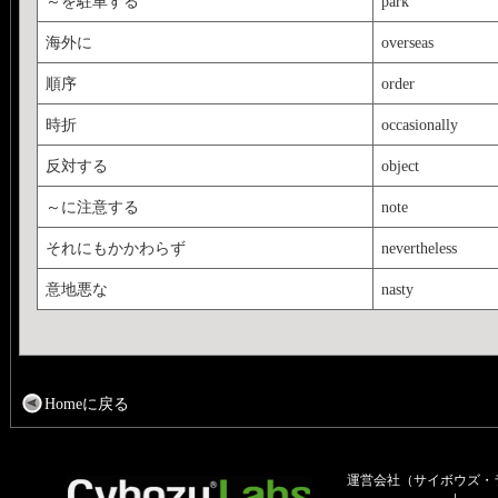
～を駐車する
park
海外に
overseas
順序
order
時折
occasionally
反対する
object
～に注意する
note
それにもかかわらず
nevertheless
意地悪な
nasty
Homeに戻る
運営会社（サイボウズ・