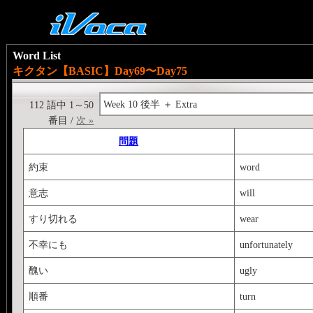
Word List
キクタン【BASIC】Day69〜Day75
Week 10 後半 ＋ Extra
112 語中 1～50
番目 /
次 »
問題
約束
word
意志
will
すり切れる
wear
不幸にも
unfortunately
醜い
ugly
順番
turn