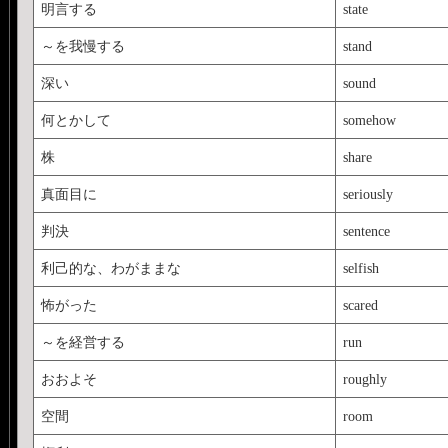
明言する
state
～を我慢する
stand
深い
sound
何とかして
somehow
株
share
真面目に
seriously
判決
sentence
利己的な、わがままな
selfish
怖がった
scared
～を経営する
run
おおよそ
roughly
空間
room