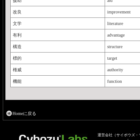
援助
aid
改良
improvement
文学
literature
有利
advantage
構造
structure
標的
target
権威
authority
機能
function
Homeに戻る
運営会社（サイボウズ・