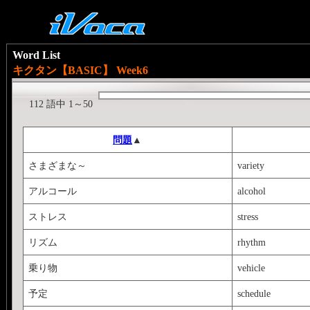
Word List
キクタン【BASIC】 Week6
112 語中 1～50
問題
▲
さまざまな～
variety
アルコール
alcohol
ストレス
stress
リズム
rhythm
乗り物
vehicle
予定
schedule