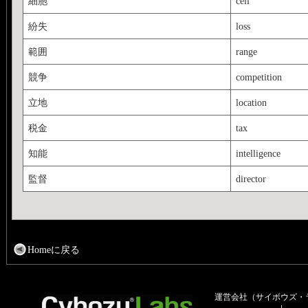
細胞
cell
紛失
loss
範囲
range
競争
competition
立地
location
税金
tax
知能
intelligence
監督
director
Homeに戻る
運営会社（サイボウズ・