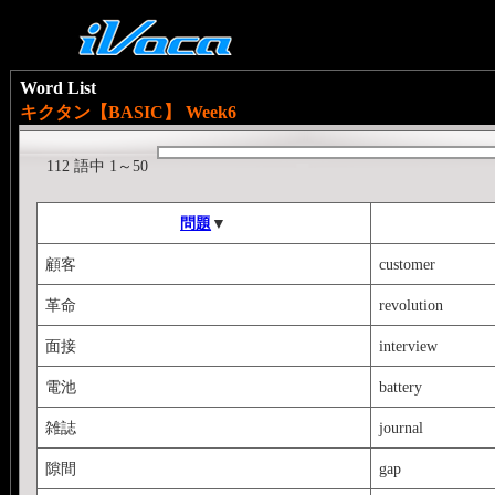
Word List
キクタン【BASIC】 Week6
112 語中 1～50
問題
▼
顧客
customer
革命
revolution
面接
interview
電池
battery
雑誌
journal
隙間
gap