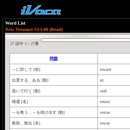
Word List
New Treasure S3 L09 (Read)
27 語中 1～27番
問題
～に対して [前]
toward
位置する，ある [動]
sit
急いで行く [動]
rush
帰還 [名]
return
～を救う，～を助け出す [動]
rescue
救助，救出 [名]
rescue