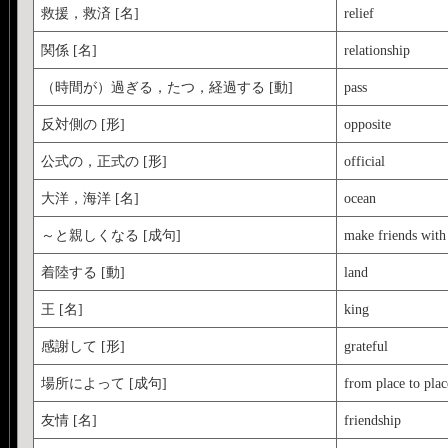
救援，救済 [名]
relief
関係 [名]
relationship
（時間が）過ぎる，たつ，経過する [動]
pass
反対側の [形]
opposite
公式の，正式の [形]
official
大洋，海洋 [名]
ocean
～と親しくなる [成句]
make friends with
着陸する [動]
land
王 [名]
king
感謝して [形]
grateful
場所によって [成句]
from place to plac
友情 [名]
friendship