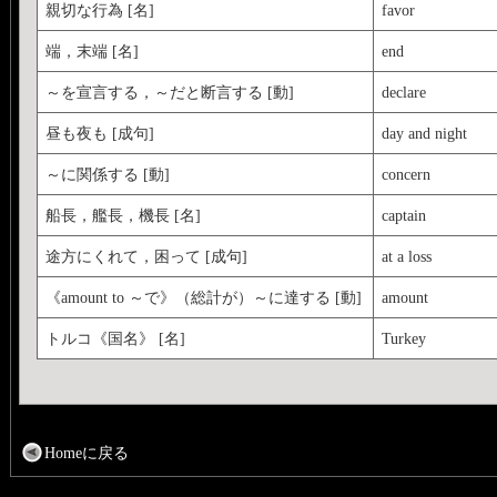
親切な行為 [名]
favor
端，末端 [名]
end
～を宣言する，～だと断言する [動]
declare
昼も夜も [成句]
day and night
～に関係する [動]
concern
船長，艦長，機長 [名]
captain
途方にくれて，困って [成句]
at a loss
《amount to ～で》（総計が）～に達する [動]
amount
トルコ《国名》 [名]
Turkey
Homeに戻る