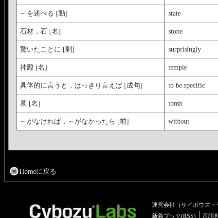
～を述べる [動]
state
石材，石 [名]
stone
驚いたことに [副]
surprisingly
神殿 [名]
temple
具体的に言うと，はっきり言えば [成句]
to be specific
墓 [名]
tomb
～がなければ，～がなかったら [前]
without
Homeに戻る
運営会社（サイボウズ・
新着ブック(RSS)
言語