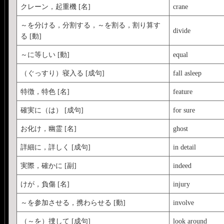
クレーン，起重機 [名]
crane
～を分ける，分割する，～を割る，割り算す
divide
る [動]
～に等しい [動]
equal
（ぐっすり）寝入る [成句]
fall asleep
特徴，特色 [名]
feature
確実に（は） [成句]
for sure
お化け，幽霊 [名]
ghost
詳細に，詳しく [成句]
in detail
実際，確かに [副]
indeed
けが，負傷 [名]
injury
～を参加させる，携わらせる [動]
involve
（～を）捜して [成句]
look around