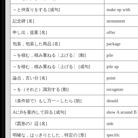
～と仲直りをする [成句]
make up with
記念碑 [名]
monument
申し出，提案 [名]
offer
包装，包装した商品 [名]
package
～を積む，積み重ねる〔上げる〕 [動]
pile
～を積む，積み重ねる〔上げる〕 [成句]
pile up
論点，言い分 [名]
point
～を（それと）識別する [動]
recognize
《条件節で》もし万一～したら [助]
should
AにBを案内して回る [成句]
show A around B
《図形の》辺 [名]
side
明確な，はっきりとした，特定の [形]
specific