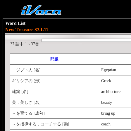
Word List
New Treasure S3 L11
37 語中 1～37番
問題
エジプト人 [名]
Egyptian
ギリシアの [形]
Greek
建築 [名]
architecture
美，美しさ [名]
beauty
～を育てる [成句]
bring up
～を指導する，コーチする [動]
coach