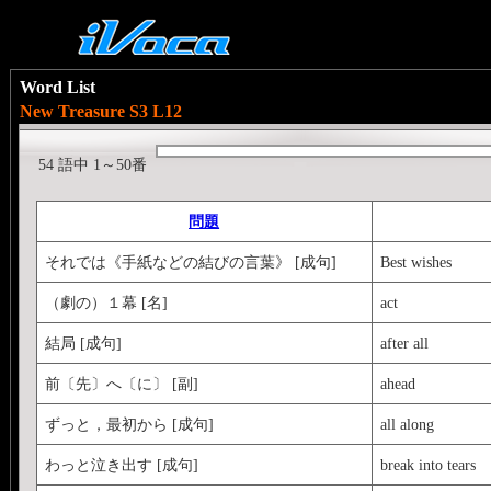
Word List
New Treasure S3 L12
54 語中 1～50番
問題
それでは《手紙などの結びの言葉》 [成句]
Best wishes
（劇の）１幕 [名]
act
結局 [成句]
after all
前〔先〕へ〔に〕 [副]
ahead
ずっと，最初から [成句]
all along
わっと泣き出す [成句]
break into tears