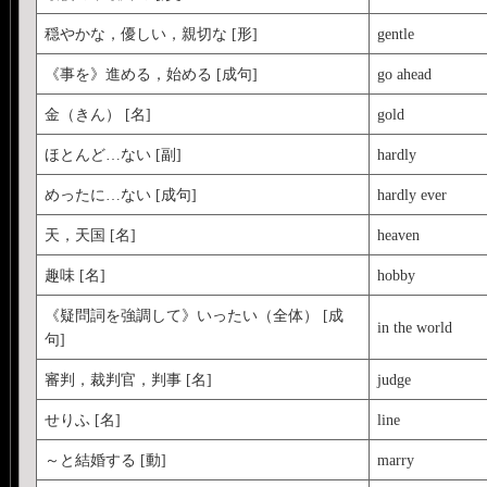
穏やかな，優しい，親切な [形]
gentle
《事を》進める，始める [成句]
go ahead
金（きん） [名]
gold
ほとんど…ない [副]
hardly
めったに…ない [成句]
hardly ever
天，天国 [名]
heaven
趣味 [名]
hobby
《疑問詞を強調して》いったい（全体） [成
in the world
句]
審判，裁判官，判事 [名]
judge
せりふ [名]
line
～と結婚する [動]
marry