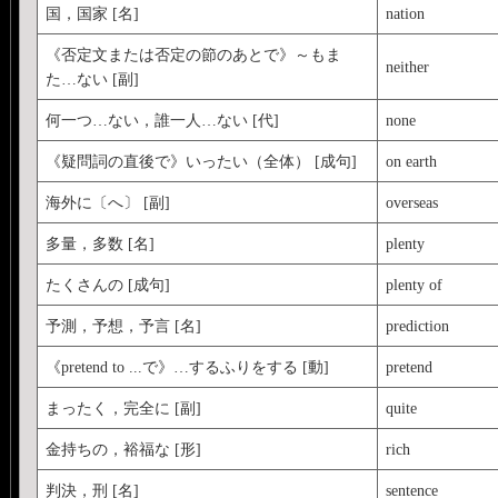
国，国家 [名]
nation
《否定文または否定の節のあとで》～もま
neither
た…ない [副]
何一つ…ない，誰一人…ない [代]
none
《疑問詞の直後で》いったい（全体） [成句]
on earth
海外に〔へ〕 [副]
overseas
多量，多数 [名]
plenty
たくさんの [成句]
plenty of
予測，予想，予言 [名]
prediction
《pretend to ...で》…するふりをする [動]
pretend
まったく，完全に [副]
quite
金持ちの，裕福な [形]
rich
判決，刑 [名]
sentence