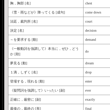
胸，胸部 [名]
chest
《雪・雨などが》降ってくる [成句]
come down
法廷，裁判所 [名]
court
決定 [名]
decision
～を要求する [動]
demand
《一般動詞を強調して》本当に，ぜひ，どう
do
か [助]
夢見る [動]
dream
１滴，しずく [名]
drop
登場する，現れる [動]
enter
《疑問詞を強調して》いったい [副]
ever
正確に，厳密に [副]
exactly
最後の，最終の [形]
final