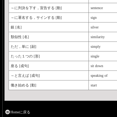
～に判決を下す，宣告する [動]
sentence
～に署名する，サインする [動]
sign
銀 [名]
silver
類似性 [名]
similarity
ただ，単に [副]
simply
たった１つの [形]
single
座る [成句]
sit down
～と言えば [成句]
speaking of
働き始める [動]
start
Homeに戻る