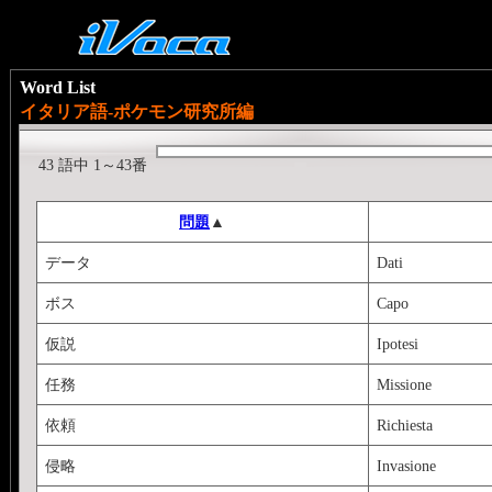
Word List
イタリア語-ポケモン研究所編
43 語中 1～43番
問題
▲
データ
Dati
ボス
Capo
仮説
Ipotesi
任務
Missione
依頼
Richiesta
侵略
Invasione