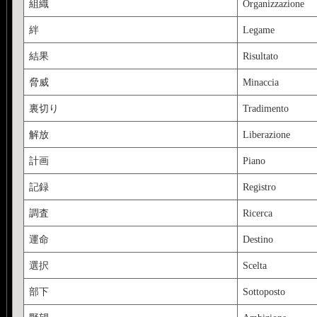
組織
Organizzazione
絆
Legame
結果
Risultato
脅威
Minaccia
裏切り
Tradimento
解放
Liberazione
計画
Piano
記録
Registro
調査
Ricerca
運命
Destino
選択
Scelta
部下
Sottoposto