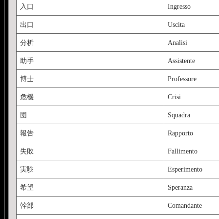
入口
Ingresso
出口
Uscita
分析
Analisi
助手
Assistente
博士
Professore
危機
Crisi
団
Squadra
報告
Rapporto
失敗
Fallimento
実験
Esperimento
希望
Speranza
幹部
Comandante