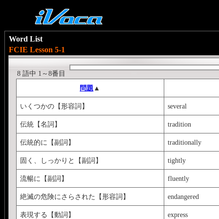
Word List
FCIE Lesson 5-1
8 語中 1～8番目
問題
▲
いくつかの【形容詞】
several
伝統【名詞】
tradition
伝統的に【副詞】
traditionally
固く、しっかりと【副詞】
tightly
流暢に【副詞】
fluently
絶滅の危険にさらされた【形容詞】
endangered
表現する【動詞】
express