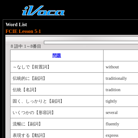
Word List
FCIE Lesson 5-1
8 語中 1～8番目
問題
～なしで【前置詞】
without
伝統的に【副詞】
traditionally
伝統【名詞】
tradition
固く、しっかりと【副詞】
tightly
いくつかの【形容詞】
several
流暢に【副詞】
fluently
表現する【動詞】
express