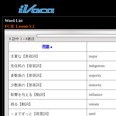
Word List
FCIE Lesson 5-2
8 語中 1～8番目
問題
▲
主要な【形容詞】
major
先住民の【形容詞】
indigenous
多数派の【形容詞】
majority
少数派の【形容詞】
minority
影響を与える【動詞】
influence
残る【動詞】
remain
～までずっと【前置詞】
until