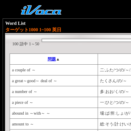
Word List
ターゲット1000 1~100 英日
100 語中 1～50
問題
▲
a couple of ～
二:ふた/つ/の/～/
a great～good～ deal of ～
たくさん/の/～
a number of ～
多:おお/く/の/～
a piece of ～
一:ひと/つ/の/～
abound in ～with～ ～
場:ば/所:しょ/が/
amount to ～
総:そう/計:けい/