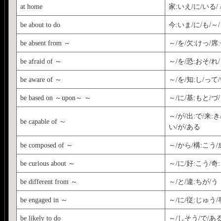
at home
家:いえ/に/いる/ 
be about to do
今:いま/に/も/～
be absent from ～
～/を/欠:けっ/席
be afraid of ～
～/を/恐:おそ/れ
be aware of ～
～/を/知:し/って/
be based on ～upon～ ～
～/に/基:もと/づ
～/が/出:で/来:き
be capable of ～
い/が/ある
be composed of ～
～/から/構:こう/
be curious about ～
～/に/好:こう/奇:
be different from ～
～/と/違:ちが/う
be engaged in ～
～/に/従:じゅう/
be likely to do
～/しそう/で/あ