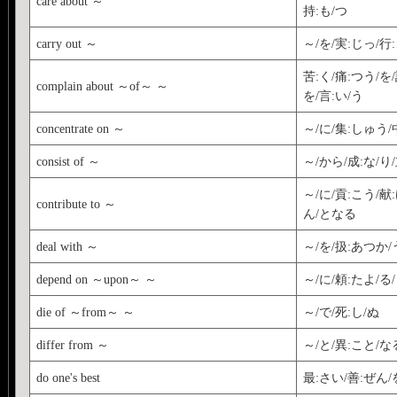
care about ～
持:も/つ
carry out ～
～/を/実:じっ/行
苦:く/痛:つう/を
complain about ～of～ ～
を/言:い/う
concentrate on ～
～/に/集:しゅう
consist of ～
～/から/成:な/り
～/に/貢:こう/献
contribute to ～
ん/となる
deal with ～
～/を/扱:あつか/
depend on ～upon～ ～
～/に/頼:たよ/る
die of ～from～ ～
～/で/死:し/ぬ
differ from ～
～/と/異:こと/な
do one's best
最:さい/善:ぜん/