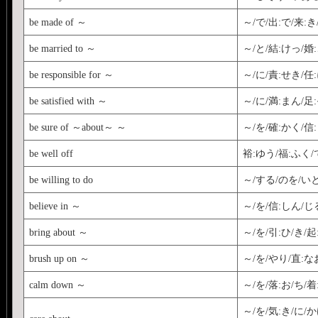
be made of ～
～/で/出:で/来:き
be married to ～
～/と/結:けっ/婚
be responsible for ～
～/に/責:せき/任
be satisfied with ～
～/に/満:まん/足
be sure of ～about～ ～
～/を/確:かく/信
be well off
裕:ゆう/福:ふく/
be willing to do
～/する/のを/い
believe in ～
～/を/信:しん/じ
bring about ～
～/を/引:ひ/き/起
brush up on ～
～/を/やり/直:な
calm down ～
～/を/落:お/ち/
～/を/気:き/に/