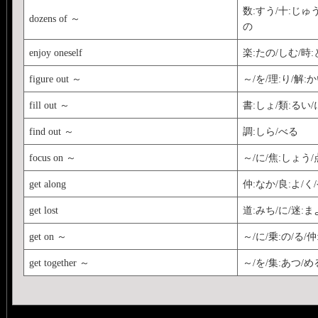
数:すう/十:じゅう
dozens of ～
の
enjoy oneself
楽:たの/しむ/時:
figure out ～
～/を/理:り/解:か
fill out ～
書:しょ/類:るい/に
find out ～
調:しら/べる
focus on ～
～/に/焦:しょう/
get along
仲:なか/良:よ/く
get lost
道:みち/に/迷:ま
get on ～
～/に/乗:の/る/
get together ～
～/を/集:あつ/め