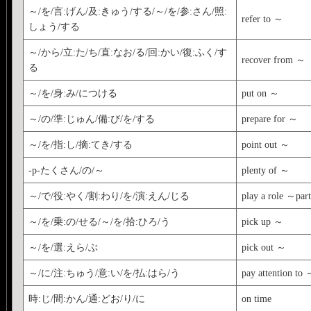
～/を/言:げん/及:きゅう/する/～/を/参:さん/照:
refer to ～
しょう/する
～/から/立:た/ち/直:なお/る/回:かい/復:ふく/す
recover from ～
る
～/を/身:み/につける
put on ～
～/の/準:じゅん/備:び/を/する
prepare for ～
～/を/指:し/摘:てき/する
point out ～
-p-たくさん/の/～
plenty of ～
～/で/役:やく/割:わり/を/演:えん/じる
play a role ～pa
～/を/乗:の/せる/～/を/拾:ひろ/う
pick up ～
～/を/選:えら/ぶ
pick out ～
～/に/注:ちゅう/意:い/を/払:はら/う
pay attention to 
時:じ/間:かん/通:どお/り/に
on time