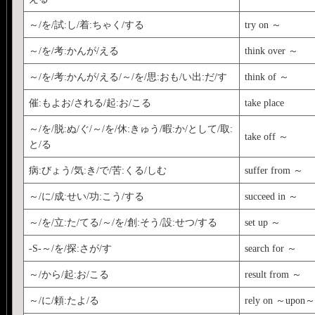
～/を/試:し/着:ちゃく/する
try on ～
～/を/考:かんが/える
think over ～
～/を/考:かんが/える/～/を/思:おも/い出:だ/す
think of ～
催:もよお/される/起:お/こる
take place
～/を/脱:ぬ/ぐ/～/を/休:きゅう/暇:か/として/取:
take off ～
と/る
病:びょう/気:き/で/苦:くる/しむ
suffer from ～
～/に/成:せい/功:こう/する
succeed in ～
～/を/立:た/てる/～/を/創:そう/設:せつ/する
set up ～
-S-～/を/探:さが/す
search for ～
～/から/起:お/こる
result from ～
～/に/頼:たよ/る
rely on ～upon