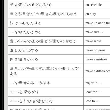
予:よ/定:てい/通:どお/り/で
on schedule
当:とう/番:ばん/で/ /勤:きん/務:む/中:ちゅう
on duty
決:けっ/心:しん/する
make up one's m
～/を/確:たし/かめる
make sure ～
意:い/味:み/が/ある/道:どう/理:り/に/かなう
make sense
進:しん/歩:ぽ/する
make progress
間:ま/違:ちが/える
make a mistake
違:ちが/い/を/生:う/む/ /重:じゅう/要:よう/で/
make a differenc
ある
～/を/専:せん/攻:こう/する
major in ～
-L-～/を/探:さが/す
look for ～
-L-～/を/引:ひ/き/起:お/こ/す
lead to ～
約:やく/束:そく/を/守:まも/る
keep one's promi