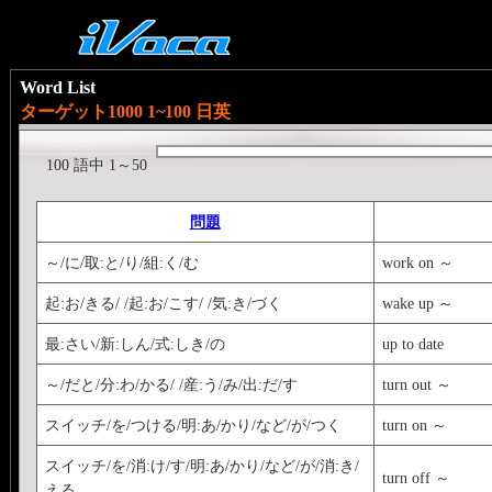
Word List
ターゲット1000 1~100 日英
100 語中 1～50
問題
～/に/取:と/り/組:く/む
work on ～
起:お/きる/ /起:お/こす/ /気:き/づく
wake up ～
最:さい/新:しん/式:しき/の
up to date
～/だと/分:わ/かる/ /産:う/み/出:だ/す
turn out ～
スイッチ/を/つける/明:あ/かり/など/が/つく
turn on ～
スイッチ/を/消:け/す/明:あ/かり/など/が/消:き/
turn off ～
える