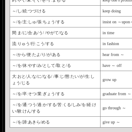
～/し/続:つづ/ける
keep doing
～/を/主:しゅ/張:ちょう/する
insist on ～upo
間:ま/に/合:あ/う/ /やがて/なる
in time
流:りゅう/行:こう/する
in fashion
～/から/便:たよ/り/が/ある
hear from ～
～/を/休:やす/み/として/取:と/る
have ～ off
大:おと/人:な/に/なる/ /事:じ/態:たい/が/生:し
grow up
ょう/じる
～/を/卒:そつ/業:ぎょう/する
graduate from ～
～/を/通:つう/過:か/する/苦:くる/しみ/を/経:け
go through ～
い/験:けん/する
～/を/諦:あきら/める
give up ～