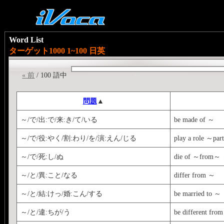
Word List
ターゲット1000 1~100 日英
« 前
/ 100 語中
問題
▲
～/で/出:で/来:き/て/いる
be made of ～
～/で/役:やく/割:わり/を/演:えん/じる
play a role ～pa
～/で/死:し/ぬ
die of ～from～
～/と/異:こと/なる
differ from ～
～/と/結:けっ/婚:こん/する
be married to ～
～/と/違:ちが/う
be different fro