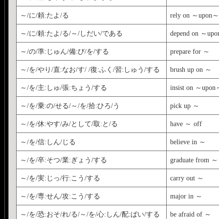
～/に/頼:たよ/る
rely on ～upon
～/に/頼:たよ/る/～/しだい/である
depend on ～up
～/の/準:じゅん/備:び/を/する
prepare for ～
～/を/やり/直:なお/す/ /復:ふく/習:しゅう/する
brush up on ～
～/を/主:しゅ/張:ちょう/する
insist on ～upo
～/を/乗:の/せる/～/を/拾:ひろ/う
pick up ～
～/を/休:やす/み/として/取:と/る
have ～ off
～/を/信:しん/じる
believe in ～
～/を/卒:そつ/業:ぎょう/する
graduate from ～
～/を/実:じっ/行:こう/する
carry out ～
～/を/専:せん/攻:こう/する
major in ～
～/を/恐:おそ/れ/る/～/を/心:しん/配:ぱい/する
be afraid of ～