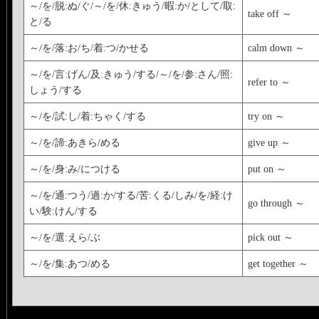
～/を/脱:ぬ/ぐ/～/を/休:きゅう/暇:か/として/取:
take off ～
と/る
～/を/落:お/ち/着:つ/かせる
calm down ～
～/を/言:げん/及:きゅう/する/～/を/参:さん/照:
refer to ～
しょう/する
～/を/試:し/着:ちゃく/する
try on ～
～/を/諦:あきら/める
give up ～
～/を/身:み/につける
put on ～
～/を/通:つう/過:か/する/苦:くる/しみ/を/経:け
go through ～
い/験:けん/する
～/を/選:えら/ぶ
pick out ～
～/を/集:あつ/める
get together ～