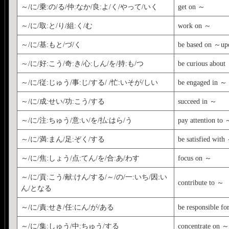
～/に/乗:の/る/仲:なか/良:よ/く/やって/いく
get on ～
～/に/取:と/り/組:く/む
work on ～
～/に/基:もと/づ/く
be based on ～
～/に/好:こう/奇:き/心:しん/を/持:も/つ
be curious about
～/に/従:じゅう/事:じ/する/ /忙:いそが/しい
be engaged in ～
～/に/成:せい/功:こう/する
succeed in ～
～/に/注:ちゅう/意:い/を/払:はら/う
pay attention to 
～/に/満:まん/足:ぞく/する
be satisfied with
～/に/焦:しょう/点:てん/を/合:あ/わす
focus on ～
～/に/貢:こう/献:けん/する/～/の/一:いち/因:い
contribute to ～
ん/となる
～/に/責:せき/任:にん/が/ある
be responsible f
～/に/集:しゅう/中:ちゅう/する
concentrate on ～