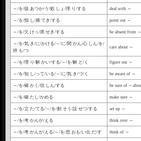
～/を/扱:あつか/う/処:しょ/理:り/する
deal with ～
～/を/指:し/摘:てき/する
point out ～
～/を/欠:けっ/席:せき/する
be absent from 
～/を/気:き/に/かける/～/に/関:かん/心:しん/を/
care about ～
持:も/つ
～/を/理:り/解:かい/する/～/を/解:と/く
figure out ～
～/を/知:し/って/いる/～/に/気:き/づ/く
be aware of ～
～/を/確:かく/信:しん/する
be sure of ～ab
～/を/確:たし/かめる
make sure ～
～/を/立:た/てる/～/を/創:そう/設:せつ/する
set up ～
～/を/考:かんが/える
think over ～
～/を/考:かんが/える/～/を/思:おも/い出:だ/す
think of ～