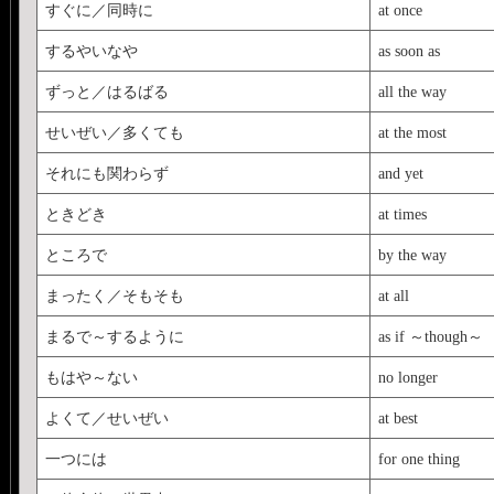
すぐに／同時に
at once
するやいなや
as soon as
ずっと／はるばる
all the way
せいぜい／多くても
at the most
それにも関わらず
and yet
ときどき
at times
ところで
by the way
まったく／そもそも
at all
まるで～するように
as if ～though～
もはや～ない
no longer
よくて／せいぜい
at best
一つには
for one thing