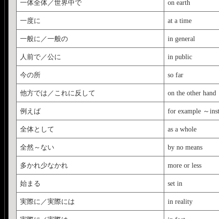
一体全体／世界中で
on earth
一度に
at a time
一般に／一般の
in general
人前で／公に
in public
今の所
so far
他方では／これに反して
on the other hand
例えば
for example ～in
全体として
as a whole
全然～ない
by no means
多かれ少なかれ
more or less
始まる
set in
実際に／実際には
in reality