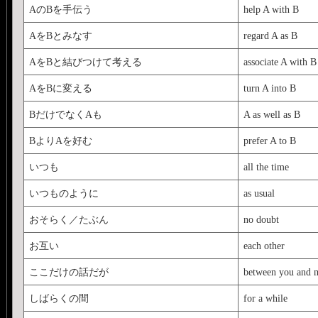
AのBを手伝う
help A with B
AをBとみなす
regard A as B
AをBと結びつけて考える
associate A with B
AをBに変える
turn A into B
BだけでなくAも
A as well as B
BよりAを好む
prefer A to B
いつも
all the time
いつものように
as usual
おそらく／たぶん
no doubt
お互い
each other
ここだけの話だが
between you and 
しばらくの間
for a while