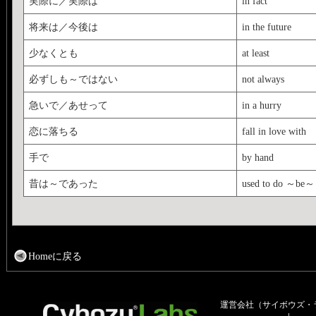
実際に／実際は
in fact
将来は／今後は
in the future
少なくとも
at least
必ずしも～ではない
not always
急いで／あせって
in a hurry
恋に落ちる
fall in love with
手で
by hand
昔は～であった
used to do ～be～
Homeに戻る
運営会社（サイボウズ・