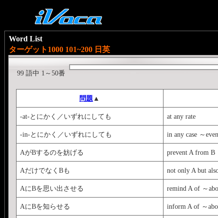
Word List
ターゲット1000 101~200 日英
99 語中 1～50番
問題
▲
-at-とにかく／いずれにしても
at any rate
-in-とにかく／いずれにしても
in any case ～eve
AがBするのを妨げる
prevent A from B
AだけでなくBも
not only A but als
AにBを思い出させる
remind A of ～ab
AにBを知らせる
inform A of ～ab