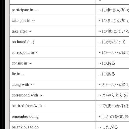
participate in ～
～に/参:さん/加:
take part in ～
～に/参:さん/加:
take after ～
～に/似:に/てい
on board (～)
～に/乗:の/って
correspond to ～
～に/一:いっ/致:
consist in ～
～に/ある
lie in ～
～に/ある
along with ～
～と/一:いっ/緒:
correspond with ～
～と/やりとりを/
be tired from/with ～
～で/疲:つか/れ
remember doing
～したのを/覚:お
be anxious to do
～したがる