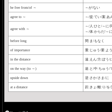
be free from/of ～
～が/ない
agree to ～
～/提:てい/案:あ
～/人:ひと/～に/同
agree with ～
～/体:からだ/～に
before long
間:ま/もなく
of importance
重:じゅう/要:よう
in the distance
遠:えん/方:ぽう/
on the way (to ～)
途:と/中:ちゅう/
upside down
逆:さか/さま/に
at a distance
距:きょ/離:り/を