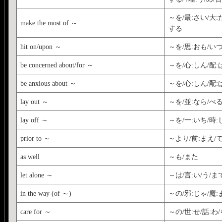
～を/最:さい/大:
make the most of ～
する
hit on/upon ～
～を/思:おも/いつ
be concerned about/for ～
～を/心:しん/配
be anxious about ～
～を/心:しん/配
lay out ～
～を/並:なら/べる
lay off ～
～を/一:いち/時:
prior to ～
～より/前:まえ/
as well
～も/また
let alone ～
～は/言:い/う/ま
in the way (of ～)
～の/邪:じゃ/魔
care for ～
～の/世:せ/話:わ/