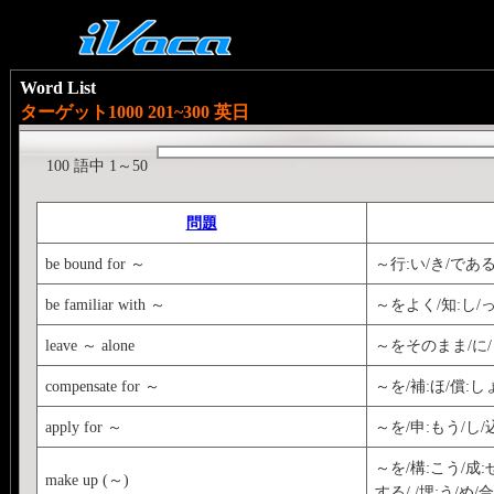
Word List
ターゲット1000 201~300 英日
100 語中 1～50
問題
be bound for ～
～行:い/き/であ
be familiar with ～
～をよく/知:し/
leave ～ alone
～をそのまま/に/
compensate for ～
～を/補:ほ/償:し
apply for ～
～を/申:もう/し/込
～を/構:こう/成:せ
make up (～)
する/ /埋:う/め/