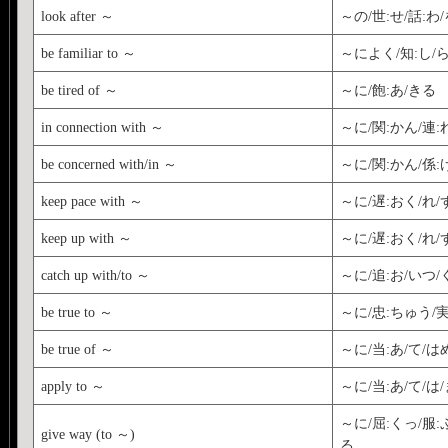
look after ～
～の/世:せ/話:わ
be familiar to ～
～によく/知:し/
be tired of ～
～に/飽:あ/きる
in connection with ～
～に/関:かん/連:
be concerned with/in ～
～に/関:かん/係
keep pace with ～
～に/遅:おく/れ
keep up with ～
～に/遅:おく/れ
catch up with/to ～
～に/追:お/いつ/
be true to ～
～に/忠:ちゅう/
be true of ～
～に/当:あ/て/は
apply to ～
～に/当:あ/て/は/
～に/屈:くっ/服:
give way (to ～)
る