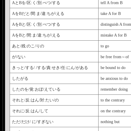
AとBを/区:く/別:べつ/する
tell A from B
AをBだと/間:ま/違:ちが/える
take A for B
AをBと/区:く/別:べつ/する
distinguish A fro
AをBと/間:ま/違:ちが/える
mistake A for B
あと/残:のこ/りの
to go
が/ない
be free from～of
きっと/する/ /する/責:せき/任:にん/がある
be bound to do
したがる
be anxious to do
したのを/覚:おぼ/えている
remember doing
それと/反:はん/対:たい/の
to the contrary
それに/反:はん/して
on the contrary
ただ/だけ/ に/すぎない
nothing but