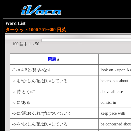
Word List
ターゲット1000 201~300 日英
100 語中 1～50
問題
▲
-L-AをBと/見:み/なす
look on～upon A 
-a-を/心:しん/配:ぱい/している
be anxious about
-a-特:とく/に
above all else
-c-に/ある
consist in
-c-に/遅:おく/れ/ずについて/いく
keep pace with
-c-を/心:しん/配:ぱい/している
be concerned abo