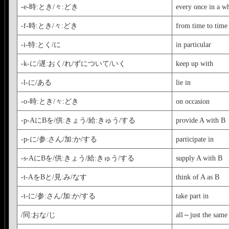
-e-時:とき/々:どき
every once in a wh
-f-時:とき/々:どき
from time to time
-i-特:とく/に
in particular
-k-に/遅:おく/れ/ずについて/いく
keep up with
-l-に/ある
lie in
-o-時:とき/々:どき
on occasion
-p-AにBを/供:きょう/給:きゅう/する
provide A with B
-p-に/参:さん/加:か/する
participate in
-s-AにBを/供:きょう/給:きゅう/する
supply A with B
-t-AをBと/見:み/なす
think of A as B
-t-に/参:さん/加:か/する
take part in
/同:おな/じ
all～just the same