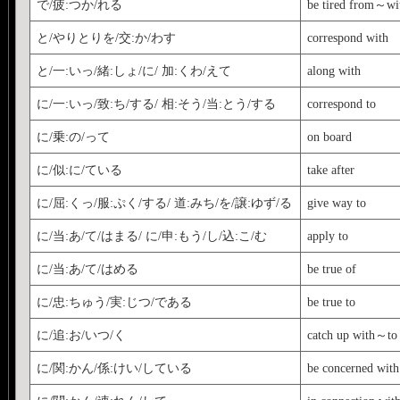
で/疲:つか/れる
be tired from～wi
と/やりとりを/交:か/わす
correspond with
と/一:いっ/緒:しょ/に/ 加:くわ/えて
along with
に/一:いっ/致:ち/する/ 相:そう/当:とう/する
correspond to
に/乗:の/って
on board
に/似:に/ている
take after
に/屈:くっ/服:ぷく/する/ 道:みち/を/譲:ゆず/る
give way to
に/当:あ/て/はまる/ に/申:もう/し/込:こ/む
apply to
に/当:あ/て/はめる
be true of
に/忠:ちゅう/実:じつ/である
be true to
に/追:お/いつ/く
catch up with～to
に/関:かん/係:けい/している
be concerned wit