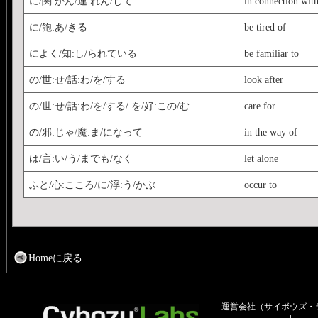
に/関:かん/連:れん/して
in connection wit
に/飽:あ/きる
be tired of
によく/知:し/られている
be familiar to
の/世:せ/話:わ/を/する
look after
の/世:せ/話:わ/を/する/ を/好:この/む
care for
の/邪:じゃ/魔:ま/になって
in the way of
は/言:い/う/までも/なく
let alone
ふと/心:こころ/に/浮:う/かぶ
occur to
Homeに戻る
運営会社（サイボウズ・