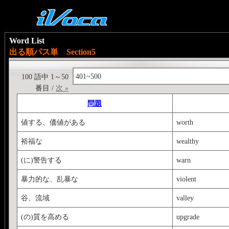
Word List
出る順パス単 Section5
401~500
100 語中 1～50
番目 /
次 »
問題
値する、価値がある
worth
裕福な
wealthy
(に)警告する
warn
暴力的な、乱暴な
violent
谷、流域
valley
(の)質を高める
upgrade