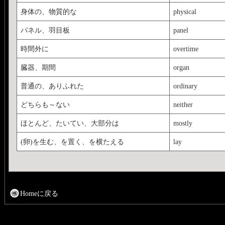
身体の、物質的な
physical
パネル、羽目板
panel
時間外に
overtime
臓器、期間
organ
普通の、ありふれた
ordinary
どちらも～ない
neither
ほとんど、たいてい、大部分は
mostly
(卵)を生む、を置く、を横たえる
lay
Homeに戻る