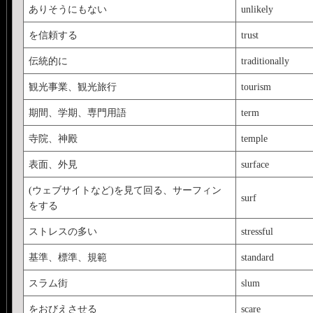
ありそうにもない
unlikely
を信頼する
trust
伝統的に
traditionally
観光事業、観光旅行
tourism
期間、学期、専門用語
term
寺院、神殿
temple
表面、外見
surface
(ウェブサイトなど)を見て回る、サーフィン
surf
をする
ストレスの多い
stressful
基準、標準、規範
standard
スラム街
slum
をおびえさせる
scare