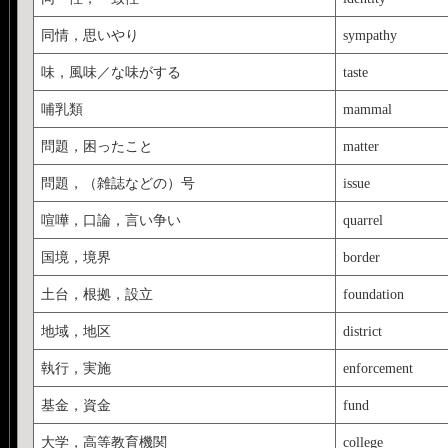
同情，思いやり
sympathy
味，風味／な味がする
taste
哺乳類
mammal
問題，困ったこと
matter
問題，（雑誌などの）号
issue
喧嘩，口論，言い争い
quarrel
国境，境界
border
土台，根拠，設立
foundation
地域，地区
district
執行，実施
enforcement
基金，資金
fund
大学，高等教育機関
college