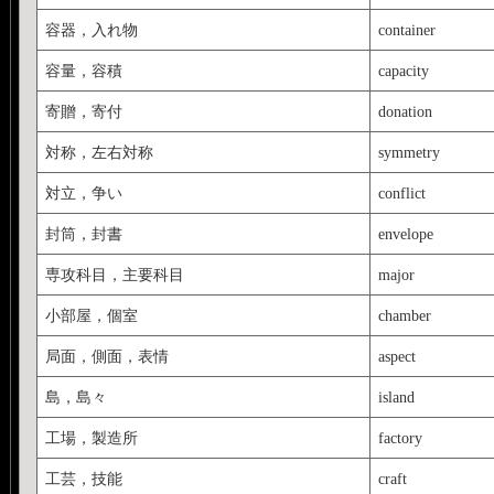
容器，入れ物
container
容量，容積
capacity
寄贈，寄付
donation
対称，左右対称
symmetry
対立，争い
conflict
封筒，封書
envelope
専攻科目，主要科目
major
小部屋，個室
chamber
局面，側面，表情
aspect
島，島々
island
工場，製造所
factory
工芸，技能
craft