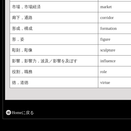
市場，市場経済
market
廊下，通路
corridor
形成，構成
formation
形，姿
figure
彫刻，彫像
sculpture
影響，影響力，波及／影響を及ぼす
influence
役割，職務
role
徳，道徳
virtue
Homeに戻る