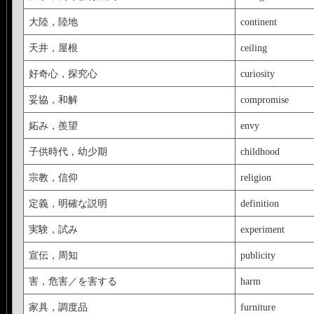
大陸，陸地
continent
天井，屋根
ceiling
好奇心，探究心
curiosity
妥協，和解
compromise
妬み，羨望
envy
子供時代，幼少期
childhood
宗教，信仰
religion
定義，明確な説明
definition
実験，試み
experiment
宣伝，周知
publicity
害，危害／を害する
harm
家具，調度品
furniture