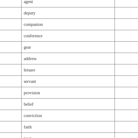
agent
deputy
companion
conference
gear
address
leisure
servant
provision
belief
conviction
faith