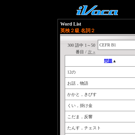
Word List
英検２級 名詞２
CEFR B1
300 語中 1～50
番目 /
次 »
問題
▲
12の
お話，物語
かかと，きびす
くい，掛け金
こだま，反響
たんす，チェスト