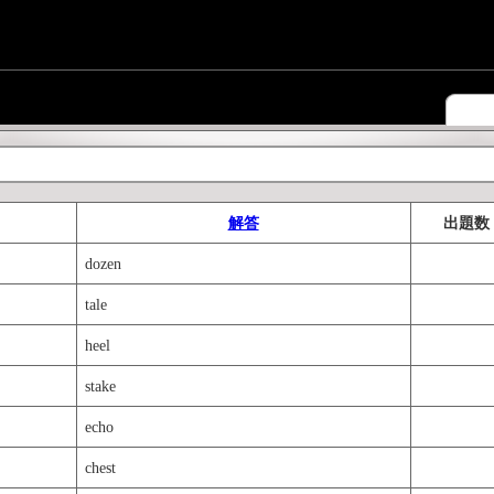
解答
出題数
dozen
tale
heel
stake
echo
chest