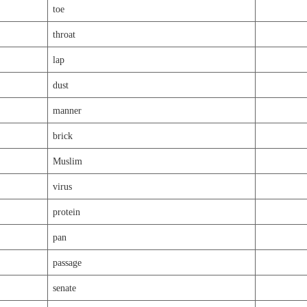
toe
throat
lap
dust
manner
brick
Muslim
virus
protein
pan
passage
senate