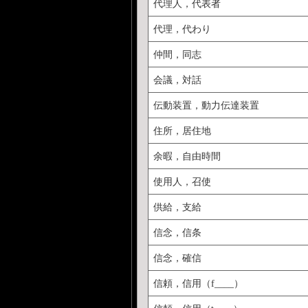
代理人，代表者
代理，代わり
仲間，同志
会議，対話
伝動装置，動力伝達装置
住所，居住地
余暇，自由時間
使用人，召使
供給，支給
信念，信条
信念，確信
信頼，信用（f____）