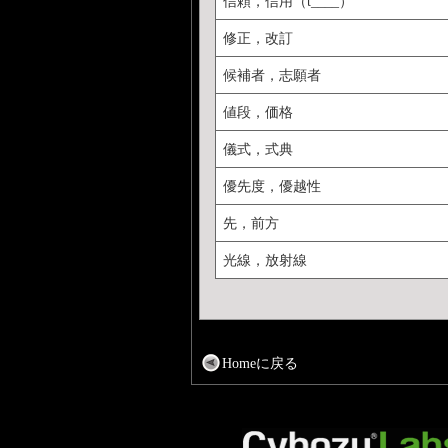
信頼，信用（t____）
修正，改訂
候補者，志願者
値段，価格
儀式，式典
優先度，優越性
先，前方
光線，放射線
Homeに戻る