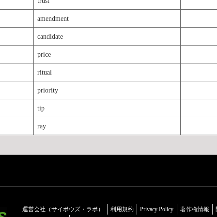
trust
amendment
candidate
price
ritual
priority
tip
ray
運営会社（サイボウズ・ラボ）
利用規約
Privacy Policy
著作権情報