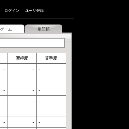
ログイン
ユーザ登録
ゲーム
単語帳
習得度
苦手度
-
-
-
-
-
-
-
-
-
-
-
-
-
-
-
-
-
-