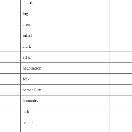
abortion
log
crew
infant
clerk
affair
negotiation
folk
personality
humanity
task
behalf