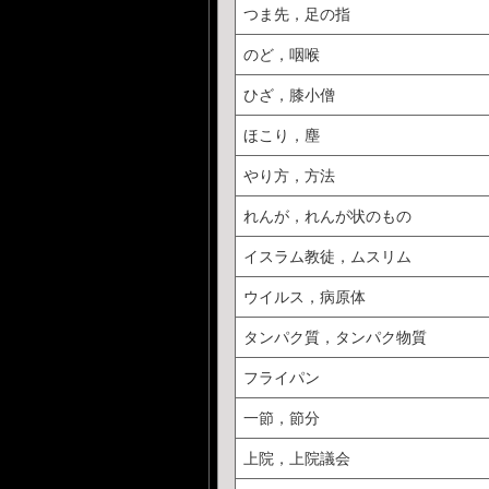
つま先，足の指
のど，咽喉
ひざ，膝小僧
ほこり，塵
やり方，方法
れんが，れんが状のもの
イスラム教徒，ムスリム
ウイルス，病原体
タンパク質，タンパク物質
フライパン
一節，節分
上院，上院議会