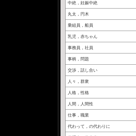
中絶，妊娠中絶
丸太，円木
乗組員，船員
乳児，赤ちゃん
事務員，社員
事柄，問題
交渉，話し合い
人々，群衆
人格，性格
人間，人間性
仕事，職業
代わって，の代わりに