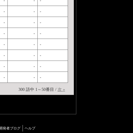
-
-
-
-
-
-
-
-
-
-
-
-
-
-
-
-
-
-
-
-
-
-
-
-
300 語中 1～50番目 /
次 »
開発者ブログ
ヘルプ