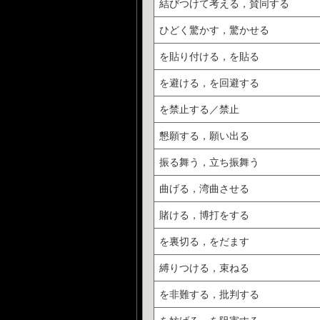
結びつけて考える，賛同する
ひどく驚かす，驚かせる
を貼り付ける，を貼る
を避ける，を回避する
を禁止する／禁止
懇願する，願い出る
振る舞う，立ち振舞う
曲げる，湾曲させる
賭ける，博打をする
を裏切る，をだます
縛りつける，束ねる
を非難する，批判する