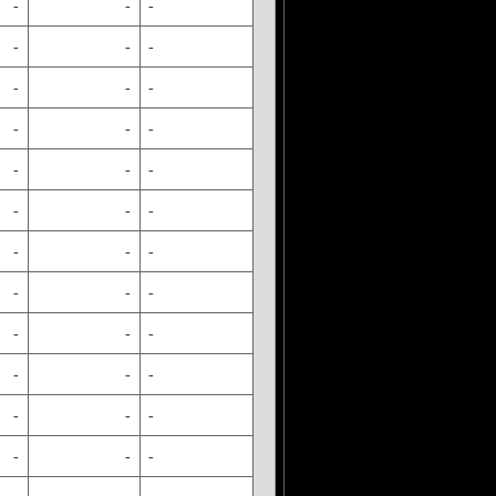
-
-
-
-
-
-
-
-
-
-
-
-
-
-
-
-
-
-
-
-
-
-
-
-
-
-
-
-
-
-
-
-
-
-
-
-