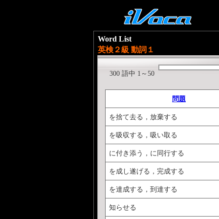
Word List
英検２級 動詞１
300 語中 1～50
問題
を捨て去る，放棄する
を吸収する，吸い取る
に付き添う，に同行する
を成し遂げる，完成する
を達成する，到達する
知らせる