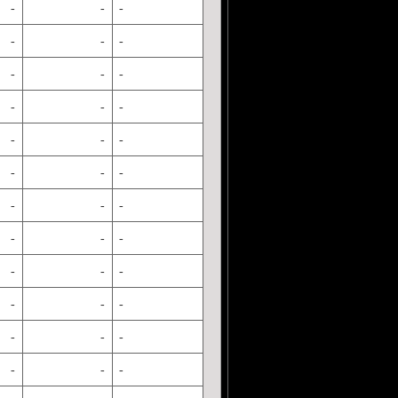
-
-
-
-
-
-
-
-
-
-
-
-
-
-
-
-
-
-
-
-
-
-
-
-
-
-
-
-
-
-
-
-
-
-
-
-