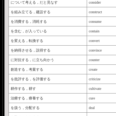
について考える，だと見なす
consider
を組み立てる，建設する
construct
を消費する，消耗する
consume
を含む，が入っている
contain
を変える，転換する
convert
を納得させる，説得する
convince
に対抗する，に立ち向かう
counter
創造する，考案する
create
を批評する，を評価する
criticize
耕作する，耕す
cultivate
治療する，療養する
cure
を扱う，分配する
deal