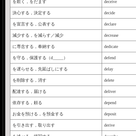
を欺く，をだます
deceive
決心する，決定する
decide
を宣言する，公表する
declare
減少する，を減らす／減少
decrease
に専念する，奉納する
dedicate
を守る，保護する（d_____）
defend
を遅らせる，先延ばしにする
delay
を削除する，消す
delete
配達する，届ける
deliver
依存する，頼る
depend
お金を預ける，を預金する
deposit
を引き出す，取り出す
derive