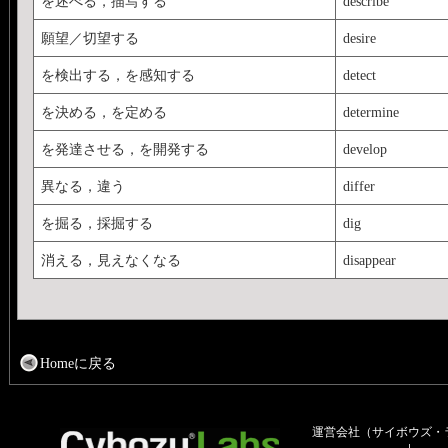
を述べる，描写する
describe
願望／切望する
desire
を検出する，を感知する
detect
を決める，を定める
determine
を発達させる，を開発する
develop
異なる，違う
differ
を掘る，採掘する
dig
消える，見えなくなる
disappear
Homeに戻る
運営会社（サイボウズ・