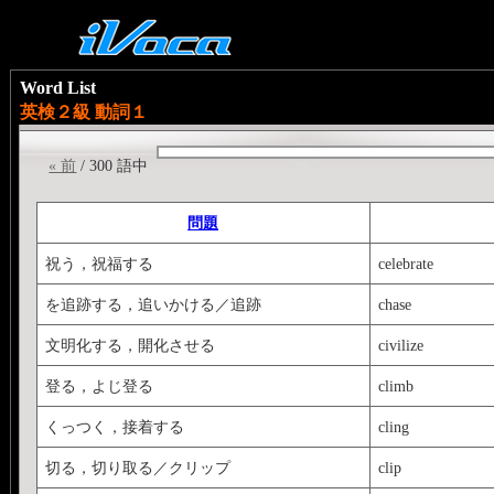
Word List
英検２級 動詞１
« 前
/ 300 語中
問題
祝う，祝福する
celebrate
を追跡する，追いかける／追跡
chase
文明化する，開化させる
civilize
登る，よじ登る
climb
くっつく，接着する
cling
切る，切り取る／クリップ
clip