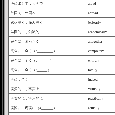
声に出して，大声で
aloud
外国で，外国へ
abroad
嫉妬深く，妬み深く
jealously
学問的に，知識的に
academically
完全に，まったく
altogether
完全に，全く（c_________）
completely
完全に，全く（e_______）
entirely
完全に，全く（t______）
totally
実に，全く
indeed
実質的に，事実上
virtually
実質的に，実用的に
practically
実際に，現実に（a_______）
actually