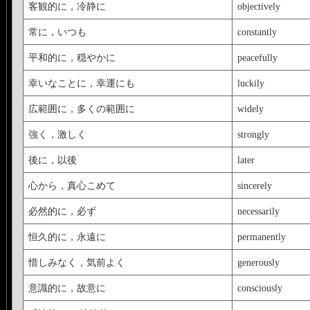
客観的に，冷静に
objectively
常に，いつも
constantly
平和的に，穏やかに
peacefully
幸いなことに，幸運にも
luckily
広範囲に，多くの範囲に
widely
強く，激しく
strongly
後に，以後
later
心から，真心こめて
sincerely
必然的に，必ず
necessarily
恒久的に，永遠に
permanently
惜しみなく，気前よく
generously
意識的に，故意に
consciously