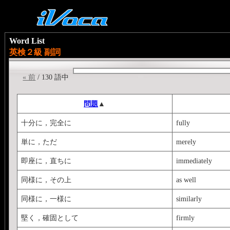
Word List
英検２級 副詞
« 前
/ 130 語中
問題
▲
十分に，完全に
fully
単に，ただ
merely
即座に，直ちに
immediately
同様に，その上
as well
同様に，一様に
similarly
堅く，確固として
firmly