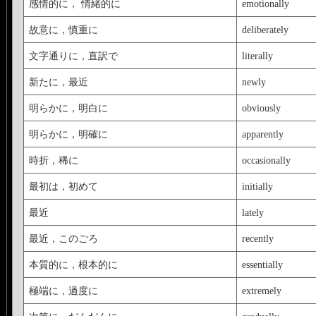
感情的に， 情緒的に
emotionally
故意に，慎重に
deliberately
文字通りに，直訳で
literally
新たに，最近
newly
明らかに，明白に
obviously
明らかに，明確に
apparently
時折，稀に
occasionally
最初は，初めて
initially
最近
lately
最近，このごろ
recently
本質的に，根本的に
essentially
極端に，過度に
extremely