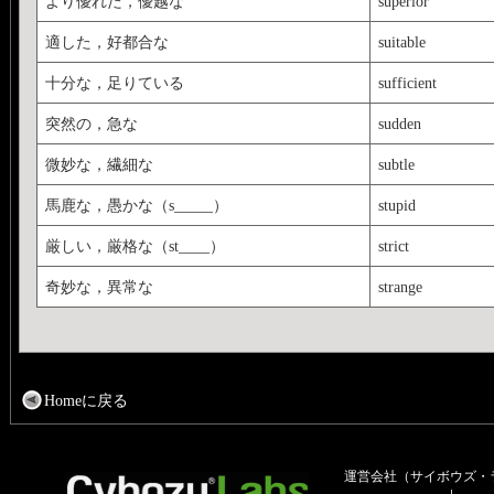
より優れた，優越な
superior
適した，好都合な
suitable
十分な，足りている
sufficient
突然の，急な
sudden
微妙な，繊細な
subtle
馬鹿な，愚かな（s_____）
stupid
厳しい，厳格な（st____）
strict
奇妙な，異常な
strange
Homeに戻る
運営会社（サイボウズ・