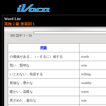
Word List
英検２級 形容詞１
300 語中 1～50
問題
の価値がある，（～するに）値する
worth
賢い，賢明な
wise
いとわない，快諾する
willing
裕福な，豊かな
wealthy
暖かい，温暖な
warm
青ざめた，蒼白な
wan