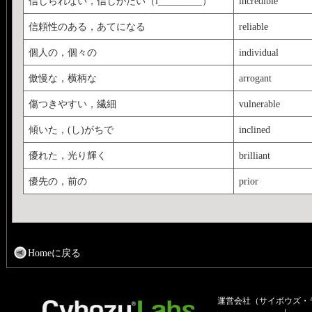
信じられない，信じがたい（i_________）
incredible
信頼性のある，あてになる
reliable
個人の，個々の
individual
傲慢な，横柄な
arrogant
傷つきやすい，繊細
vulnerable
傾いた，(し)がちで
inclined
優れた，光り輝く
brilliant
優先の，前の
prior
Homeに戻る
運営会社（サイボウズ・