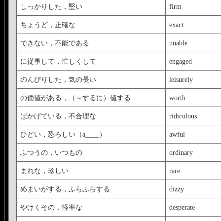
しっかりした，堅い
firm
ちょうど，正確な
exact
できない，不能である
unable
に従事して，忙しくして
engaged
のんびりした，気の長い
leisurely
の価値がある，（～するに）値する
worth
ばかげている，不合理な
ridiculous
ひどい，恐ろしい（a____）
awful
ふつうの，いつもの
ordinary
まれな，珍しい
rare
めまいがする，ふらふらする
dizzy
やけくその，軽率な
desperate