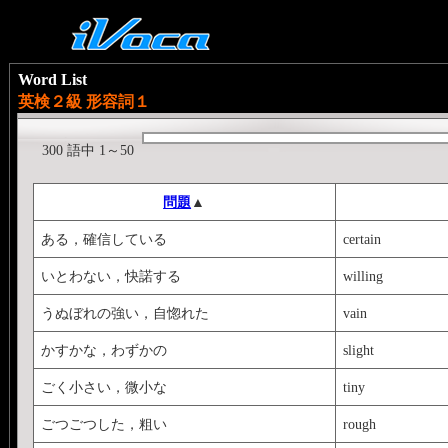
Word List
英検２級 形容詞１
300 語中 1～50
問題
▲
ある，確信している
certain
いとわない，快諾する
willing
うぬぼれの強い，自惚れた
vain
かすかな，わずかの
slight
ごく小さい，微小な
tiny
ごつごつした，粗い
rough