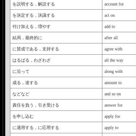
を説明する，解説する
account for
を決定する，決議する
act on
付け加える，増やす
add to
結局，最終的に
after all
に賛成である，支持する
agree with
はるばる，わざわざ
all the way
に沿って
along with
成る，達する
amount to
などなど
and so on
責任を負う，引き受ける
answer for
を申し込む
apply for
に適用する，に応用する
apply to