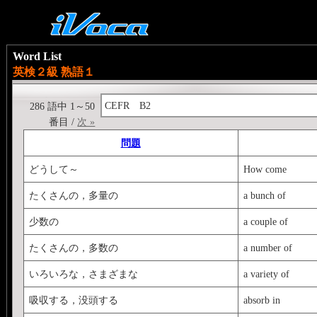
Word List
英検２級 熟語１
CEFR B2
286 語中 1～50
番目 /
次 »
問題
どうして～
How come
たくさんの，多量の
a bunch of
少数の
a couple of
たくさんの，多数の
a number of
いろいろな，さまざまな
a variety of
吸収する，没頭する
absorb in