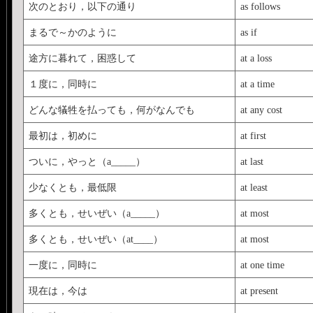
次のとおり，以下の通り
as follows
まるで～かのように
as if
途方に暮れて，困惑して
at a loss
１度に，同時に
at a time
どんな犠牲を払っても，何がなんでも
at any cost
最初は，初めに
at first
ついに，やっと（a_____）
at last
少なくとも，最低限
at least
多くとも，せいぜい（a_____）
at most
多くとも，せいぜい（at____）
at most
一度に，同時に
at one time
現在は，今は
at present