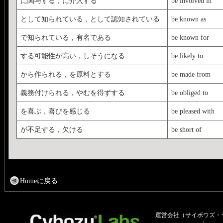
に関与する，に介入する
be involved in
として知られている，として認知されている
be known as
で知られている，有名である
be known for
する可能性が高い，しそうになる
be likely to
から作られる，を原料とする
be made from
義務付けられる，やむを得ずする
be obliged to
を喜ぶ，喜びを感じる
be pleased with
が不足する，欠ける
be short of
Homeに戻る
運営会社（サイボウズ・