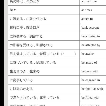
あの時は，そのとき
at that time
時々
at times
に添える，に取り付ける
attach to
銀行口座，貯金口座
bank account
に調整する，調節する
be adjusted to
の影響を受ける，影響される
be affected by
目を覚ましている，覚醒している（b______）
be awake
に気づいている，認識している
be aware of
生まれつき，生来の
be born with
に従事している
be engaged in
に馴染みがある
be familiar with
で満たされている，充実している
be filled with