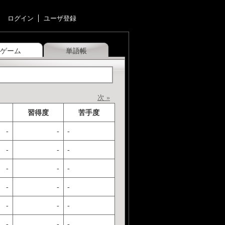
ログイン
ユーザ登録
ゲーム
単語帳
次 »
習得度
苦手度
-
-
-
-
-
-
-
-
-
-
-
-
-
-
-
-
-
-