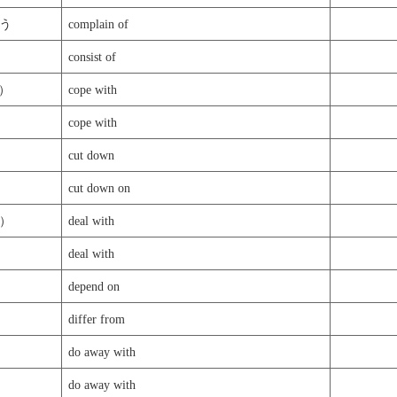
う
complain of
consist of
_）
cope with
cope with
cut down
cut down on
_）
deal with
deal with
depend on
differ from
do away with
do away with