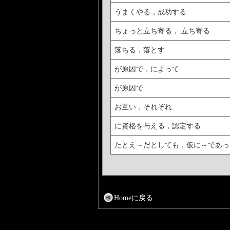
うまくやる，成功する
ちょっと立ち寄る， 立ち寄る
落ちる，落とす
が原因で，によって
が原因で
お互い，それぞれ
に資格を与える，認定する
たとえ～だとしても，仮に～であっ
Homeに戻る