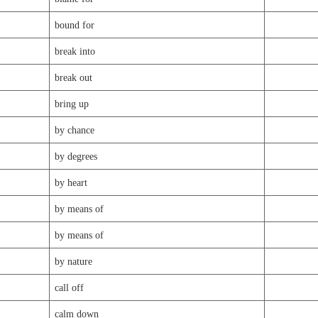
bound for
break into
break out
bring up
by chance
by degrees
by heart
by means of
by means of
by nature
call off
calm down