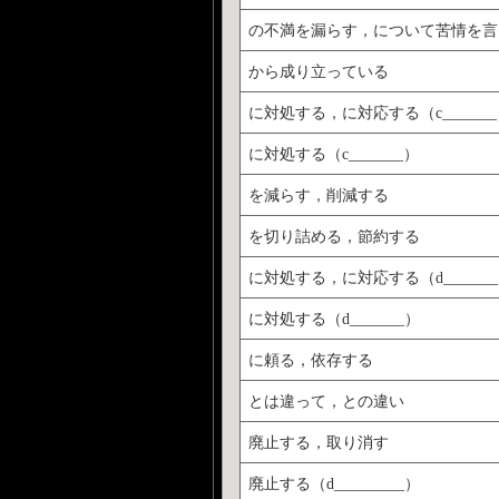
の不満を漏らす，について苦情を言
から成り立っている
に対処する，に対応する（c______
に対処する（c_______）
を減らす，削減する
を切り詰める，節約する
に対処する，に対応する（d______
に対処する（d_______）
に頼る，依存する
とは違って，との違い
廃止する，取り消す
廃止する（d_________）