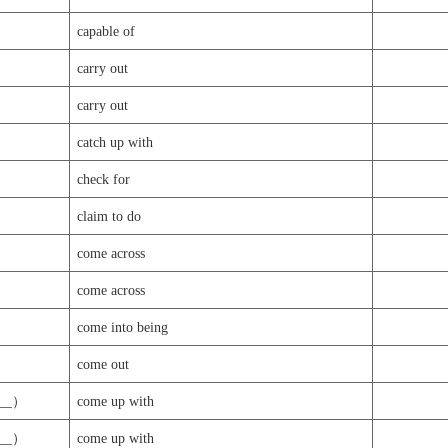
capable of
carry out
carry out
catch up with
check for
claim to do
come across
come across
come into being
come out
__）
come up with
__）
come up with