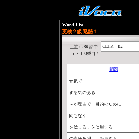
Word List
英検２級 熟語１
CEFR B2
« 前
/ 286 語中
51～100番目 /
問題
元気で
する気のある
～が理由で，目的のために
間もなく
を信じる，を信用する
の責任を問う，を責める