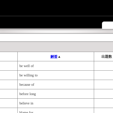
解答
▲
出題数
be well of
be willing to
because of
before long
believe in
blame for