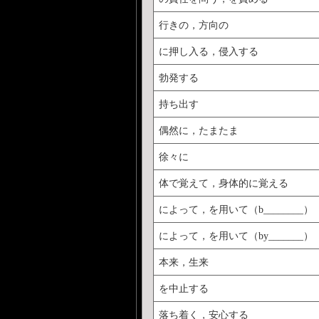
行きの，方向の
に押し入る，侵入する
勃発する
持ち出す
偶然に，たまたま
徐々に
体で覚えて，身体的に覚える
によって，を用いて（b________）
によって，を用いて（by_______）
本来，生来
を中止する
落ち着く，安心する