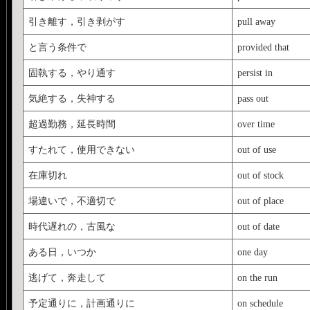
引き離す，引き剥がす
pull away
と言う条件で
provided that
固執する，やり通す
persist in
気絶する，失神する
pass out
超過勤務，延長時間
over time
すたれて，使用できない
out of use
在庫切れ
out of stock
場違いで，不適切で
out of place
時代遅れの，古風な
out of date
ある日，いつか
one day
逃げて，奔走して
on the run
予定通りに，計画通りに
on schedule