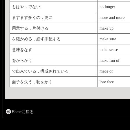
もはや～でない
no longer
ますます多くの，更に
more and more
用意する，片付ける
make up
を確かめる，必ず手配する
make sure
意味をなす
make sense
をからかう
make fun of
で出来ている，構成されている
made of
面子を失う，恥をかく
lose face
Homeに戻る