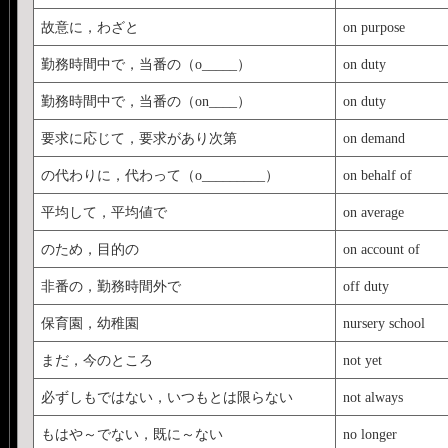
故意に，わざと
on purpose
勤務時間中で，当番の（o_____）
on duty
勤務時間中で，当番の（on____）
on duty
要求に応じて，要求があり次第
on demand
の代わりに，代わって（o_________）
on behalf of
平均して，平均値で
on average
のため，目的の
on account of
非番の，勤務時間外で
off duty
保育園，幼稚園
nursery school
まだ，今のところ
not yet
必ずしもではない，いつもとは限らない
not always
もはや～でない，既に～ない
no longer