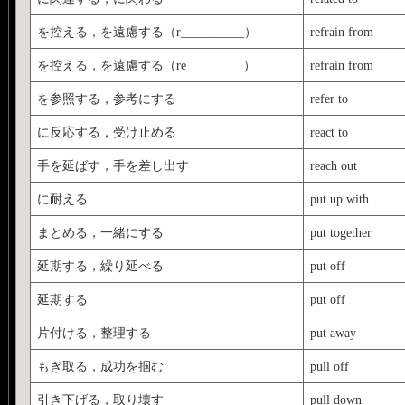
を控える，を遠慮する（r__________）
refrain from
を控える，を遠慮する（re_________）
refrain from
を参照する，参考にする
refer to
に反応する，受け止める
react to
手を延ばす，手を差し出す
reach out
に耐える
put up with
まとめる，一緒にする
put together
延期する，繰り延べる
put off
延期する
put off
片付ける，整理する
put away
もぎ取る，成功を掴む
pull off
引き下げる，取り壊す
pull down