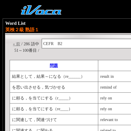
Word List
英検２級 熟語１
CEFR B2
« 前
/ 286 語中
51～100番目 /
問題
結果として，結果～になる（re______）
result in
を思い出させる，気づかせる
remind of
に頼る，を当てにする（r_____）
rely on
に頼る，を当てにする（re____）
rely on
に関連して，関連づけて
relevant to
に関連する，に関わる
related to