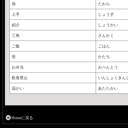
俵
たわら
上手
じょうず
紹介
しょうかい
三角
さんかく
ご飯
ごはん
形
かたち
お弁当
おべんとう
飲食禁止
いんしょくきん
温かい
あたたかい
Homeに戻る