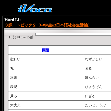
Word List
３課 トピック２（中学生の日本語社会生活編）
15 語中 1～15番
問題
難しい
むずかしい
丸
まる
本来
ほんらい
表現
ひょうげん
握る
にぎる
大丈夫
だいじょうぶ