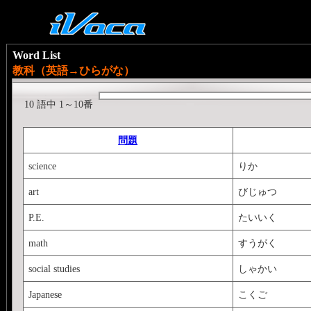
Word List
教科（英語→ひらがな）
10 語中 1～10番
問題
science
りか
art
びじゅつ
P.E.
たいいく
math
すうがく
social studies
しゃかい
Japanese
こくご