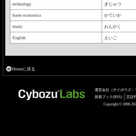
technology
ぎじゅつ
home economics
かていか
music
おんがく
English
えいご
Homeに戻る
運営会社（サイボウズ・
新着ブック(RSS)
言語
Copyright © 2008-2025