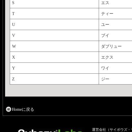
S
エス
T
ティー
U
ユー
V
ブイ
W
ダブリュー
X
エクス
Y
ワイ
Z
ジー
Homeに戻る
運営会社（サイボウズ・