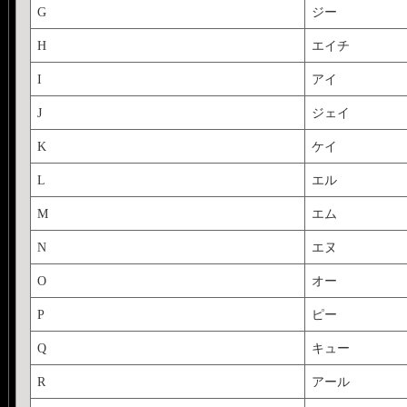
G
ジー
H
エイチ
I
アイ
J
ジェイ
K
ケイ
L
エル
M
エム
N
エヌ
O
オー
P
ピー
Q
キュー
R
アール