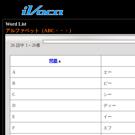
Word List
アルファベット（ABC・・・）
26 語中 1～26番
問題
▲
A
エー
B
ビー
C
シー
D
ディー
E
イー
F
エフ