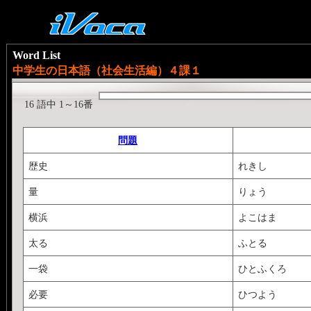
Word List
中学生の日本語（社会生活編）４課１
16 語中 1～16番
問題
歴史
れきし
量
りょう
横浜
よこはま
太る
ふとる
一袋
ひとふくろ
必要
ひつよう