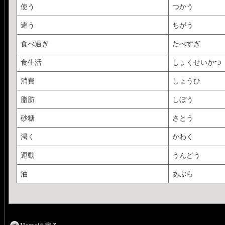
使う
つかう
違う
ちがう
食べ過ぎ
たべすぎ
食生活
しょくせいかつ
消費
しょうひ
脂肪
しぼう
砂糖
さとう
渇く
かわく
運動
うんどう
油
あぶら